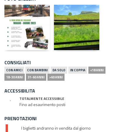
CONSIGLIATI
CON AMICI
CON BAMBINI
DA SOLO
IN COPPIA
<18 ANNI
18-30 ANNI
31-60 ANNI
>60 ANNI
ACCESSIBILITA
TOTALMENTE ACCESSIBILE
Fino ad esaurimento posti
PRENOTAZIONI
I biglietti andranno in vendita dal giorno