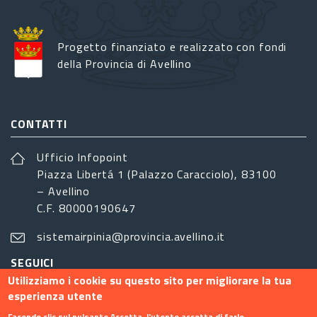
Progetto finanziato e realizzato con fondi
della Provincia di Avellino
CONTATTI
Ufficio Infopoint
Piazza Libertá 1 (Palazzo Caracciolo), 83100
– Avellino
C.F. 80000190647
sistemairpinia@provincia.avellino.it
SEGUICI
Utilizziamo i cookie su questo sito per migliorare la tua
esperienza utente
Facendo clic sul pulsante Accetta, l'utente accetta di farlo.