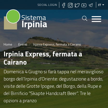
Salta
SOCIAL LOGIN
IT
al
Sistema
contenuto
Irpinia
principale
Home
Eventi
Irpinia Express, fermata a Cairano
Irpinia Express, fermata a
Cairano
Domenica 4 Giugno si farà tappa nel meraviglioso
borgo dell'Irpinia d'Oriente: degustazione a bordo,
visite delle Grotte Ipogee, del Borgo, della Rupe e
del Birrificio "Skapte Handcraft Beer". Tre le
opzioni a pranzo