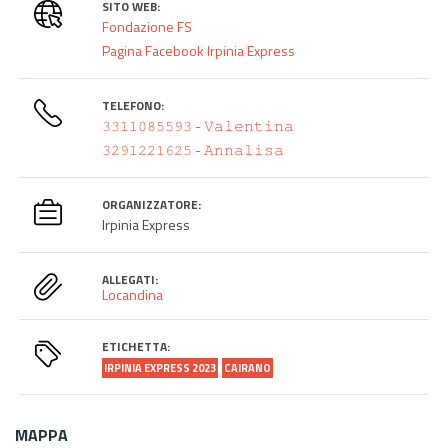
SITO WEB:
Fondazione FS
Pagina Facebook Irpinia Express
TELEFONO:
𝟹𝟹𝟷𝟷𝟶𝟾𝟻𝟻𝟿𝟹 - 𝚅𝚊𝚕𝚎𝚗𝚝𝚒𝚗𝚊
𝟹𝟸𝟿𝟷𝟸𝟸𝟷𝟼𝟸𝟻 - 𝙰𝚗𝚗𝚊𝚕𝚒𝚜𝚊
ORGANIZZATORE:
Irpinia Express
ALLEGATI:
Locandina
ETICHETTA:
IRPINIA EXPRESS 2023
CAIRANO
MAPPA