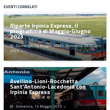
EVENTI CORRELATI
Riparte Irpinia Express, il
programma di Maggio-Giugno
2023
Domenica, 14 Maggio 2023
-
Domenica, 25 Giugno
2023
→
Avellino-Lioni-Rocchetta
Sant'Antonio-Lacedonia con
Irpinia Express
Domenica, 14 Maggio 2023
→