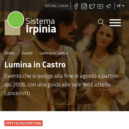
Salta
SOCIAL LOGIN
IT
al
Sistema
contenuto
Irpinia
principale
Home
Eventi
Lumina in Castro
Lumina in Castro
Evento che si svolge alla fine di agosto a partire
dal 2006, con una guida alle sale del Castello
Lancellotti
SPETTACOLI E FESTIVAL