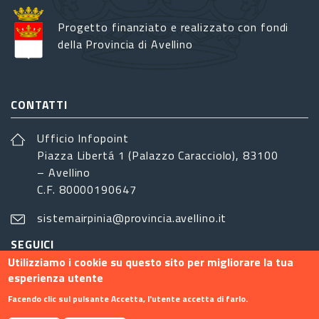
Progetto finanziato e realizzato con fondi
della Provincia di Avellino
CONTATTI
Ufficio Infopoint
Piazza Libertá 1 (Palazzo Caracciolo), 83100
– Avellino
C.F. 80000190647
sistemairpinia@provincia.avellino.it
SEGUICI
Utilizziamo i cookie su questo sito per migliorare la tua
esperienza utente
Facendo clic sul pulsante Accetta, l'utente accetta di farlo.