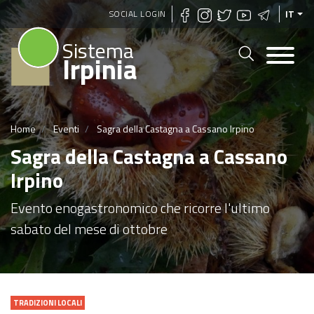
Salta
SOCIAL LOGIN
IT
al
Sistema
contenuto
Irpinia
principale
Home
Eventi
Sagra della Castagna a Cassano Irpino
Sagra della Castagna a Cassano
Irpino
Evento enogastronomico che ricorre l'ultimo
sabato del mese di ottobre
TRADIZIONI LOCALI