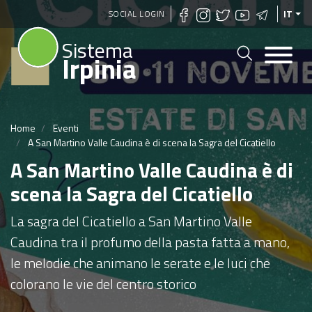
Salta
SOCIAL LOGIN
IT
al
Sistema
contenuto
Irpinia
principale
Home
Eventi
A San Martino Valle Caudina è di scena la Sagra del Cicatiello
A San Martino Valle Caudina è di
scena la Sagra del Cicatiello
La sagra del Cicatiello a San Martino Valle
Caudina tra il profumo della pasta fatta a mano,
le melodie che animano le serate e le luci che
colorano le vie del centro storico