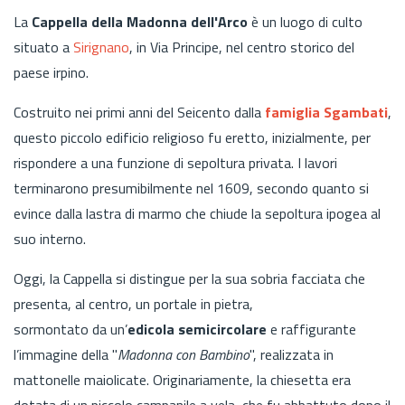
La
Cappella della Madonna dell'Arco
è un luogo di culto
situato a
Sirignano
, in Via Principe, nel centro storico del
paese irpino.
Costruito nei primi anni del Seicento dalla
famiglia Sgambati
,
questo piccolo edificio religioso
fu eretto, inizialmente, per
rispondere a una funzione di sepoltura privata. I lavori
terminarono presumibilmente nel 1609, secondo quanto si
evince dalla lastra di marmo che chiude la sepoltura ipogea al
suo interno.
Oggi, la Cappella si distingue per la sua sobria facciata che
presenta, al centro, un portale in pietra,
sormontato da un’
edicola semicircolare
e raffigurante
l’immagine della "
Madonna con Bambino
", realizzata in
mattonelle maiolicate. Originariamente, la chiesetta era
dotata di un piccolo campanile a vela, che fu abbattuto dopo il