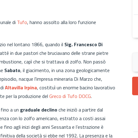
munale di
Tufo
, hanno assolto alla loro funzione
zio nel lontano 1866, quando il
Sig. Francesco Di
atté in due pastori che bruciavano delle strane pietre
combustione, capì che si trattava di zolfo. Non passò
ume
Sabato
, il giacimento, in una zona geologicamente
l'episodio, nacque l'impresa mineraria Di Marzo che,
 di
Altavilla Irpina
, costituì un enorme bacino lavorativo
nte per la produzione del
Greco di Tufo DOCG
.
 fino a un
graduale declino
che iniziò a partire dal
nza con lo zolfo americano, estratto a costi assai
 fino agli inizi degli anni Sessanta e l’estrazione è
finitiva della società si ebbe nel 1992. La presenza e la