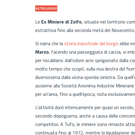
ALTRI LUOGHI
Le
Ex Miniere di Zolfo
, situate nel territorio co
estrattiva fino alla seconda metà del Novecento.
Si narra che la
storia industriale del borgo
ebbe ini
Marzo
, facendo una passeggiata di caccia, si imb
per riscaldarsi: dall’odore acre sprigionato dalla 
molto tempo che scoprì, sulla riva destra del fi
diversissima dalla vicina sponda sinistra. Da quel
assieme alla Società Anonima Industrie Minerarie
per un'area, fino a quell'epoca, nota esclusivame
L’attività durò intensamente per quasi un secolo,
secondo dopoguerra, anche a causa della concorre
competitivi. A Tufo, le miniere sono rimaste attive
continuata fino al 1972, mentre la liquidazione de