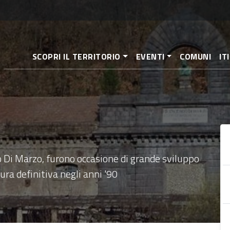
Salta
al
contenuto
principale
SCOPRI IL TERRITORIO
EVENTI
COMUNI
IT
 Di Marzo, furono occasione di grande sviluppo
ura definitiva negli anni '90