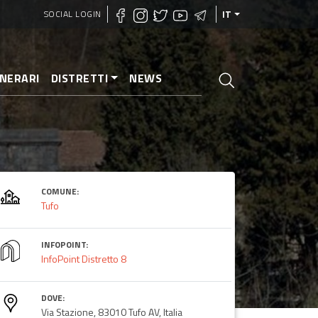
SOCIAL LOGIN
IT
INERARI
DISTRETTI
NEWS
COMUNE:
Tufo
INFOPOINT:
InfoPoint Distretto 8
DOVE:
Via Stazione, 83010 Tufo AV, Italia