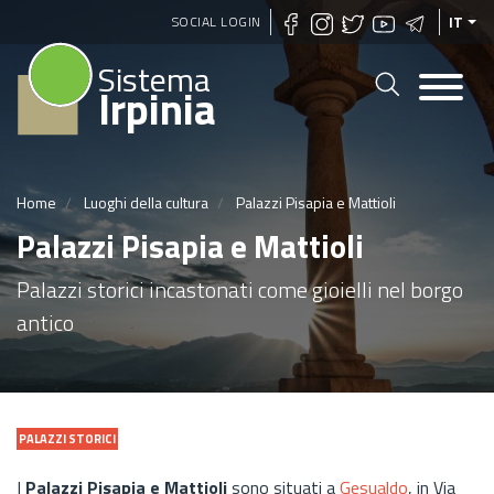
Salta
SOCIAL LOGIN
IT
al
Sistema
contenuto
Irpinia
principale
Home
Luoghi della cultura
Palazzi Pisapia e Mattioli
Palazzi Pisapia e Mattioli
Palazzi storici incastonati come gioielli nel borgo
antico
PALAZZI STORICI
I
Palazzi Pisapia e Mattioli
sono situati a
Gesualdo
, in Via