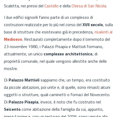
Scaletta, nei pressi del
Castello
e della
Chiesa di San Nicola
.
I due edifici signorili fanno parte di un complesso di
costruzioni realizzate per lo più nel corso del
XVII secolo
, sulla
base di
strutture che esistevano già in precedenza,
risalenti al
Medioevo
. Restaurati completamente dopo il terremoto del
23 novembre 1980, i Palazzi Pisapia e Mattioli formano,
attualmente, un unico
complesso architettonico
,
di
proprietà comunale, nel quale vengono allestite anche delle
mostre.
Di
Palazzo Mattioli
sappiamo che, un tempo, era costituito
da piccole abitazioni, poi unite e, di quelle, sono rimasti alcuni
oggetti o strutture, quali caminetti o fornaci del Novecento.
Di
Palazzo Pisapia
, invece, è noto che fu costruito nel
Seicento
come abitazione della famiglia da cui, appunto,
prese il nome e, con un restauro del 2009, sono venute alla