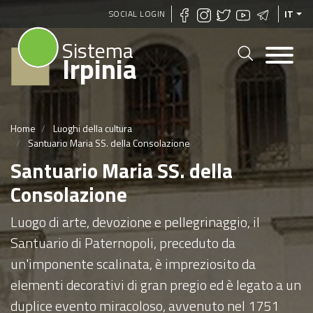
Salta
SOCIAL LOGIN
IT
al
Sistema
contenuto
Irpinia
principale
Home
Luoghi della cultura
Santuario Maria SS. della Consolazione
Santuario Maria SS. della
Consolazione
Luogo di arte, devozione e pellegrinaggio, il
Santuario di Paternopoli, preceduto da
un'imponente scalinata, è impreziosito da
elementi decorativi di gran pregio ed è legato a un
duplice evento miracoloso, avvenuto nel 1751