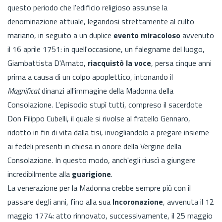
questo periodo che l'edificio religioso assunse la
denominazione attuale, legandosi strettamente al culto
mariano, in seguito a un duplice
evento miracoloso
avvenuto
il 16 aprile 1751: in quell'occasione, un falegname del luogo,
Giambattista D'Amato,
riacquistò la voce
, persa cinque anni
prima a causa di un colpo apoplettico, intonando il
Magnificat
dinanzi all'immagine della Madonna della
Consolazione. L'episodio stupì tutti, compreso il sacerdote
Don Filippo Cubelli, il quale si rivolse al fratello Gennaro,
ridotto in fin di vita dalla tisi, invogliandolo a pregare insieme
ai fedeli presenti in chiesa in onore della Vergine della
Consolazione. In questo modo, anch'egli riuscì a giungere
incredibilmente alla
guarigione
.
La venerazione per la Madonna crebbe sempre più con il
passare degli anni, fino alla sua
Incoronazione
, avvenuta il 12
maggio 1774: atto rinnovato, successivamente, il 25 maggio