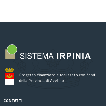
Giro
d'Italia:
Senerchia
Progetto finanziato e realizzato con fondi
della Provincia di Avellino
CONTATTI