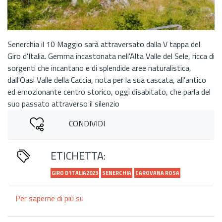
Senerchia il 10 Maggio sarà attraversato dalla V tappa del
Giro d'Italia. Gemma incastonata nell'Alta Valle del Sele, ricca di
sorgenti che incantano e di splendide aree naturalistica,
dall'Oasi Valle della Caccia, nota per la sua cascata, all'antico
ed emozionante centro storico, oggi disabitato, che parla del
suo passato attraverso il silenzio
CONDIVIDI
ETICHETTA:
GIRO D'ITALIA2023
SENERCHIA
CAROVANA ROSA
Per saperne di più su
"Strappi
irpini"
al