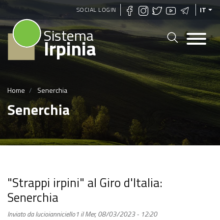
Salta
SOCIAL LOGIN
IT
al
Sistema
contenuto
Irpinia
principale
Home
Senerchia
Senerchia
"Strappi irpini" al Giro d'Italia:
Senerchia
Inviato da
lucioianniciello1
il
Mer, 08/03/2023 - 12:20