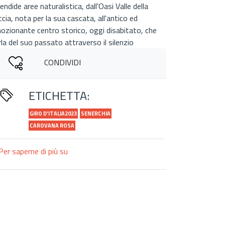
endide aree naturalistica, dall'Oasi Valle della
ccia, nota per la sua cascata, all'antico ed
ozionante centro storico, oggi disabitato, che
rla del suo passato attraverso il silenzio
CONDIVIDI
ETICHETTA:
GIRO D'ITALIA2023
SENERCHIA
CAROVANA ROSA
Per saperne di più su
"Strappi
irpini"
al
Giro
d'Italia:
Senerchia