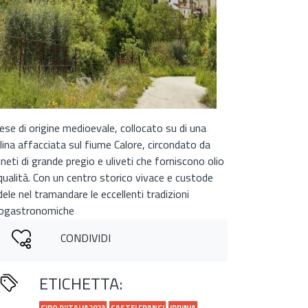
ese di origine medioevale, collocato su di una
llina affacciata sul fiume Calore, circondato da
gneti di grande pregio e uliveti che forniscono olio
 qualità. Con un centro storico vivace e custode
dele nel tramandare le eccellenti tradizioni
ogastronomiche
CONDIVIDI
ETICHETTA:
GIRO D'ITALIA2023
CASTELFRANCI
IRPINIA