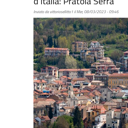
d’Italia: Pratola Serra
Inviato da
vittoriosellitto1
il
Mer, 08/03/2023 - 09:46