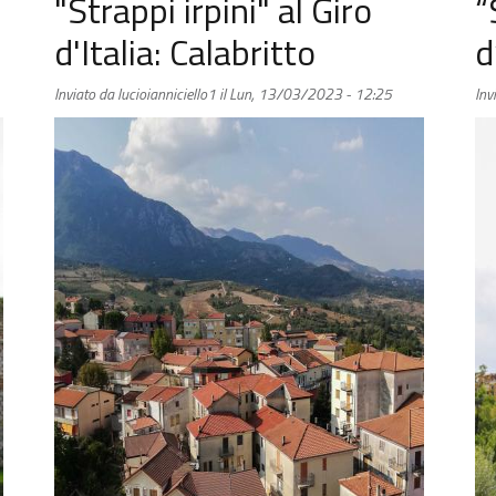
"Strappi irpini" al Giro
“
d'Italia: Calabritto
d
Inviato da
lucioianniciello1
il
Lun, 13/03/2023 - 12:25
Inv