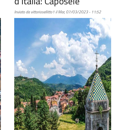
d’Italia: Caposele
Inviato da
vittoriosellitto1
il
Mar, 07/03/2023 - 11:52