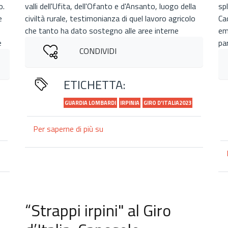
o.
valli dell'Ufita, dell'Ofanto e d'Ansanto, luogo della
spl
e
civiltà rurale, testimonianza di quel lavoro agricolo
Ca
che tanto ha dato sostegno alle aree interne
em
e
pa
CONDIVIDI
ETICHETTA:
GUARDIA LOMBARDI
IRPINIA
GIRO D'ITALIA2023
Per saperne di più su
“Strappi
irpini"
al
Giro
d’Italia:
Guardia
Lombardi
“Strappi irpini" al Giro