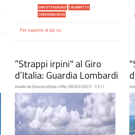
GIRO D'ITALIA2023
CALABRITTO
CAROVANA ROSA
Per saperne di più su
"Strappi
irpini"
al
Giro
d'Italia:
“Strappi irpini" al Giro
"
Calabritto
d’Italia: Guardia Lombardi
d
Inviato da
francescafreda
il
Mer, 08/03/2023 - 13:11
Inv