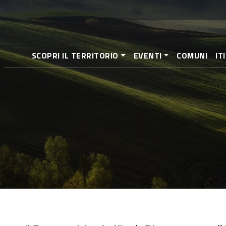
Salta
al
contenuto
principale
SCOPRI IL TERRITORIO
EVENTI
COMUNI
IT