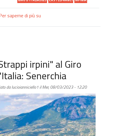
Per saperne di più su
“Strappi
irpini"
al
Giro
d’Italia:
Castelfranci
Strappi irpini" al Giro
'Italia: Senerchia
iato da
lucioianniciello1
il
Mer, 08/03/2023 - 12:20