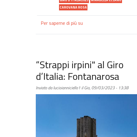
CAROVANA ROSA
Per saperne di più su
“Strappi
irpini"
al
Giro
d’Italia:
Mirabella
“Strappi irpini" al Giro
Eclano
d’Italia: Fontanarosa
Inviato da
lucioianniciello1
il
Gio, 09/03/2023 - 13:38