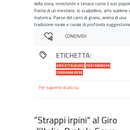
della zona, resistente e tenace come il suo popol
Patria di un mestiere, lo scalpellino, arte sublime 
materica. Paese del carro di grano, anima di una
tradizione rurale e corale di profonda suggestion
CONDIVIDI
ETICHETTA:
GIRO D'ITALIA2023
FONTANAROSA
CAROVANA ROSA
Per saperne di più su
“Strappi
irpini"
al
Giro
d’Italia:
“Strappi irpini" al Giro
Fontanarosa