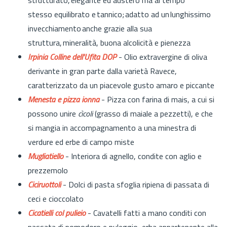
stesso equilibrato e tannico; adatto ad un lunghissimo
invecchiamento anche grazie alla sua
struttura, mineralità, buona alcolicità e pienezza
Irpinia Colline dell'Ufita DOP
- Olio extravergine di oliva
derivante in gran parte dalla varietà Ravece,
caratterizzato da un piacevole gusto amaro e piccante
Menesta e pizza ionna
- Pizza con farina di mais, a cui si
possono unire
cìcoli
(grasso di maiale a pezzetti), e che
si mangia in accompagnamento a una minestra di
verdure ed erbe di campo miste
Mugliatiello
- Interiora di agnello, condite con aglio e
prezzemolo
Ciciruottoli
- Dolci di pasta sfoglia ripiena di passata di
ceci e cioccolato
Cicatielli col puliei
o
- Cavatelli fatti a mano conditi con
passata di pomodoro e puleggio, erba appartenente alla