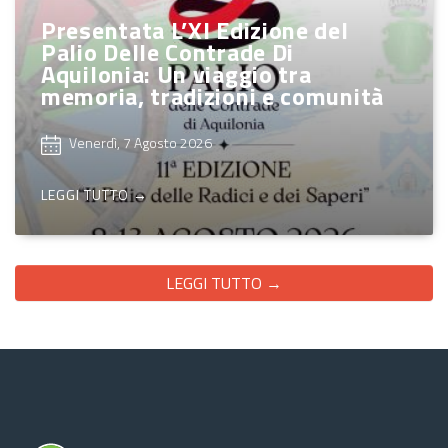
Presentata L’XI Edizione del
Palio Delle Contrade Di
Aquilonia: Un viaggio tra
memoria, tradizioni e comunità
Venerdì, 7 Agosto 2026
LEGGI TUTTO →
LEGGI TUTTO →