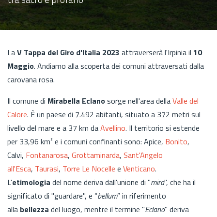
La
V Tappa del Giro d'Italia 2023
attraverserà l'Irpinia il
10
Maggio
. Andiamo alla scoperta dei comuni attraversati dalla
carovana rosa.
Il comune di
Mirabella Eclano
sorge nell'area della
Valle del
Calore
. È un paese di 7.492 abitanti, situato a 372 metri sul
livello del mare e a 37 km da
Avellino
. Il territorio si estende
per 33,96 km² e i comuni confinanti sono: Apice,
Bonito
,
Calvi,
Fontanarosa
,
Grottaminarda
,
Sant'Angelo
all'Esca
,
Taurasi
,
Torre Le Nocelle
e
Venticano
.
L'
etimologia
del nome deriva dall'unione di "
mira
", che ha il
significato di "guardare", e “
bellum
” in riferimento
alla
bellezza
del luogo, mentre il termine "
Eclano
" deriva