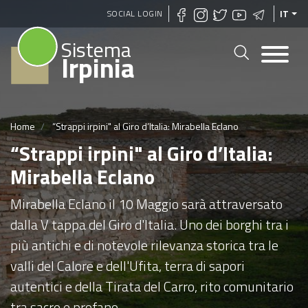
Salta
SOCIAL LOGIN
IT
al
Sistema
contenuto
Irpinia
principale
Home
“Strappi irpini" al Giro d’Italia: Mirabella Eclano
“Strappi irpini" al Giro d’Italia:
Mirabella Eclano
Mirabella Eclano il 10 Maggio sarà attraversato
dalla V tappa del Giro d'Italia. Uno dei borghi tra i
più antichi e di notevole rilevanza storica tra le
valli del Calore e dell'Ufita, terra di sapori
autentici e della Tirata del Carro, rito comunitario
tra sacro e profano