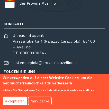
der Provinz Avellino
KONTAKTE
Ufficio Infopoint
Piazza Libertá 1 (Palazzo Caracciolo), 83100
– Avellino
C.F. 80000190647
sistemairpinia@provincia.avellino.it
FOLGEN SIE UNS
Wir verwenden auf dieser Website Cookies, um die
Gebrauchsfreundlichkeit zu verbessern
Klicken Sie "Akzeptieren", um sich damit einverstanden zu erklären.
Footer menu
Akzeptieren
Nein, danke
Info
Kontakt
Privacy