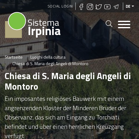
Direkt
SOCIAL LOGIN
DE
zum
Sistema
Inhalt
Irpinia
Startseite
Luoghi della cultura
Chiesa di S. Maria degli Angeli di Montoro
Chiesa di S. Maria degli Angeli di
Montoro
Ein imposantes religiöses Bauwerk mit einem
angrenzenden Kloster der Minderen Brüder der
Observanz, das sich am Eingang zu Torchiati
befindet und über einen herrlichen Kreuzgang
verfügt