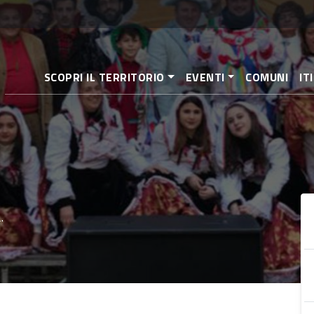
Pasar
al
contenido
principal
SCOPRI IL TERRITORIO
EVENTI
COMUNI
IT
.