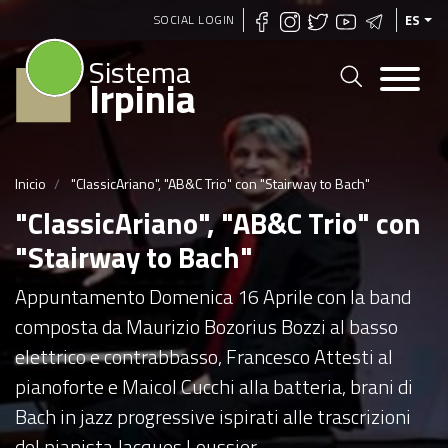
Pasar
SOCIAL LOGIN
ES
al
Sistema
contenido
Irpinia
principal
Inicio
"ClassicAriano", "AB&C Trio" con "Stairway to Bach"
"ClassicAriano", "AB&C Trio" con
"Stairway to Bach"
Appuntamento Domenica 16 Aprile con la band
composta da Maurizio Bozorius Bozzi al basso
elettrico e contrabbasso, Francesco Attesti al
pianoforte e Maicol Cucchi alla batteria, brani di
Bach in jazz progressive ispirati alle trascrizioni
del pianista Jacques Loussier