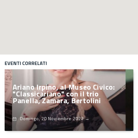
EVENTI CORRELATI
Ariano Irpino, al Museo Civico:
"Classicariano" con il trio
Panella, Zamara, Bertolini
Domingo, 20 Noviembre 2022
→