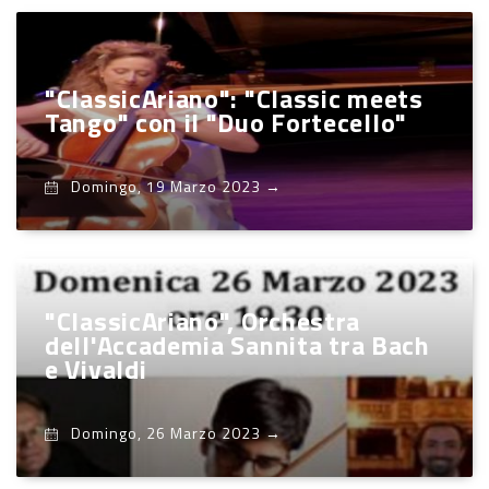
"ClassicAriano": "Classic meets
Tango" con il "Duo Fortecello"
Domingo, 19 Marzo 2023
→
"ClassicAriano", Orchestra
dell'Accademia Sannita tra Bach
e Vivaldi
Domingo, 26 Marzo 2023
→