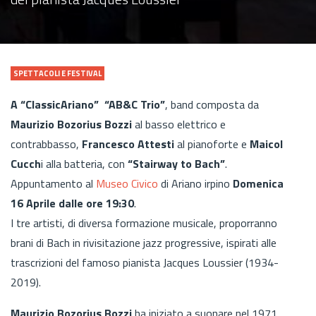
SPETTACOLI E FESTIVAL
A “ClassicAriano” “AB&C Trio”
, band composta da
Maurizio Bozorius Bozzi
al basso elettrico e
contrabbasso,
Francesco Attesti
al pianoforte e
Maicol
Cucch
i alla batteria, con
“Stairway to Bach”
.
Appuntamento al
Museo Civico
di Ariano irpino
Domenica
16 Aprile dalle ore 19:30
.
I tre artisti, di diversa formazione musicale, proporranno
brani di Bach in rivisitazione jazz progressive, ispirati alle
trascrizioni del famoso pianista Jacques Loussier (1934-
2019).
Maurizio Bozorius Bozzi
ha iniziato a suonare nel 1971,