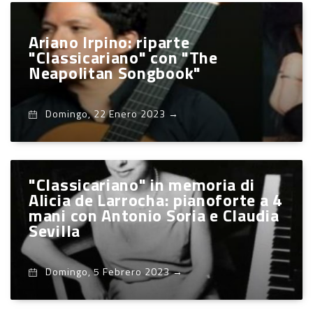
Ariano Irpino: riparte
"Classicariano" con "The
Neapolitan Songbook"
Domingo, 22 Enero 2023
→
"Classicariano" in memoria di
Alicia de Larrocha: pianoforte a 4
mani con Antonio Soria e Claudia
Sevilla
Domingo, 5 Febrero 2023
→