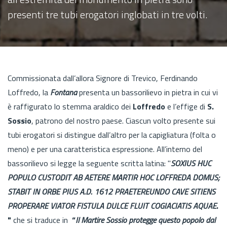
presenti tre tubi erogatori inglobati in tre volti.
Commissionata dall’allora Signore di Trevico, Ferdinando
Loffredo, la
Fontana
presenta un bassorilievo in pietra in cui vi
è raffigurato lo stemma araldico dei
Loffredo
e l’effige di
S.
Sossio
, patrono del nostro paese. Ciascun volto presente sui
tubi erogatori si distingue dall’altro per la capigliatura (folta o
meno) e per una caratteristica espressione. All’interno del
bassorilievo si legge la seguente scritta latina: "
SOXIUS HUC
POPULO CUSTODIT AB AETERE MARTIR HOC LOFFREDA DOMUS;
STABIT IN ORBE PIUS A.D. 1612 PRAETEREUNDO CAVE SITIENS
PROPERARE VIATOR FISTULA DULCE FLUIT COGIACIATIS AQUAE
.
"
che si traduce in
“
Il Martire Sossio protegge questo popolo dal