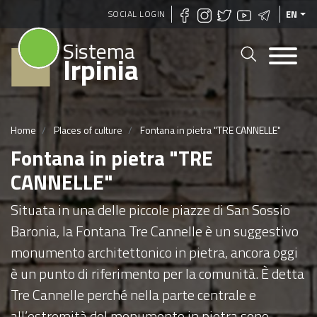
Skip
SOCIAL LOGIN
EN
to
Sistema
main
Irpinia
content
Home
Places of culture
Fontana in pietra "TRE CANNELLE"
Fontana in pietra "TRE
CANNELLE"
Situata in una delle piccole piazze di San Sossio
Baronia, la Fontana Tre Cannelle è un suggestivo
monumento architettonico in pietra, ancora oggi
è un punto di riferimento per la comunità. È detta
Tre Cannelle perché nella parte centrale e
all’estremità del monumento in pietra sono