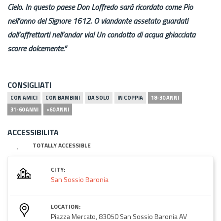
Cielo. In questo paese Don Loffredo sarà ricordato come Pio
nell’anno del Signore 1612. O viandante assetato guardati
dall’affrettarti nell’andar via! Un condotto di acqua ghiacciata
scorre dolcemente.”
CONSIGLIATI
CON AMICI
CON BAMBINI
DA SOLO
IN COPPIA
18-30 ANNI
31-60 ANNI
>60 ANNI
ACCESSIBILITA
TOTALLY ACCESSIBLE
CITY:
San Sossio Baronia
LOCATION:
Piazza Mercato, 83050 San Sossio Baronia AV