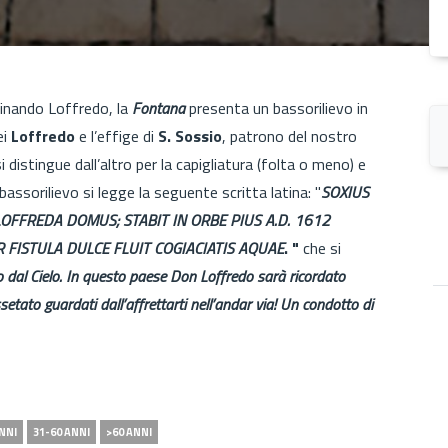
dinando Loffredo, la
Fontana
presenta un bassorilievo in
ei
Loffredo
e l’effige di
S. Sossio
, patrono del nostro
 distingue dall’altro per la capigliatura (folta o meno) e
bassorilievo si legge la seguente scritta latina: "
SOXIUS
FFREDA DOMUS; STABIT IN ORBE PIUS A.D. 1612
FISTULA DULCE FLUIT COGIACIATIS AQUAE
. "
che si
o dal Cielo. In questo paese Don Loffredo sarà ricordato
tato guardati dall’affrettarti nell’andar via! Un condotto di
NNI
31-60 ANNI
>60 ANNI