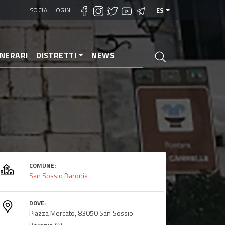
SOCIAL LOGIN
ES
INERARI
DISTRETTI
NEWS
COMUNE:
San Sossio Baronia
DOVE:
Piazza Mercato, 83050 San Sossio