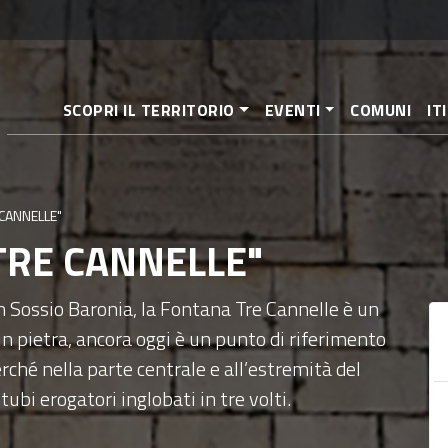
Pasar
al
contenido
principal
SCOPRI IL TERRITORIO
EVENTI
COMUNI
IT
 CANNELLE"
 "TRE CANNELLE"
an Sossio Baronia, la Fontana Tre Cannelle è un
 pietra, ancora oggi è un punto di riferimento
rché nella parte centrale e all’estremità del
bi erogatori inglobati in tre volti.