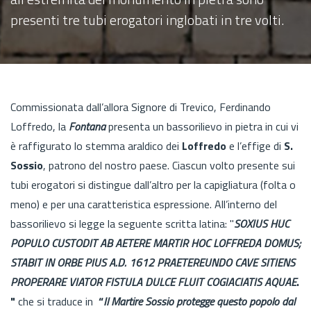
presenti tre tubi erogatori inglobati in tre volti.
Commissionata dall’allora Signore di Trevico, Ferdinando
Loffredo, la
Fontana
presenta un bassorilievo in pietra in cui vi
è raffigurato lo stemma araldico dei
Loffredo
e l’effige di
S.
Sossio
, patrono del nostro paese. Ciascun volto presente sui
tubi erogatori si distingue dall’altro per la capigliatura (folta o
meno) e per una caratteristica espressione. All’interno del
bassorilievo si legge la seguente scritta latina: "
SOXIUS HUC
POPULO CUSTODIT AB AETERE MARTIR HOC LOFFREDA DOMUS;
STABIT IN ORBE PIUS A.D. 1612 PRAETEREUNDO CAVE SITIENS
PROPERARE VIATOR FISTULA DULCE FLUIT COGIACIATIS AQUAE
.
"
che si traduce in
“
Il Martire Sossio protegge questo popolo dal