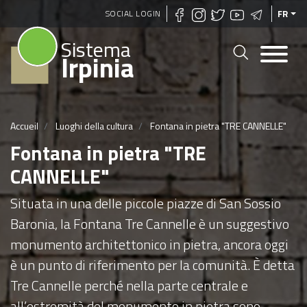
Aller
SOCIAL LOGIN
FR
au
Sistema
contenu
Irpinia
principal
Accueil
Luoghi della cultura
Fontana in pietra "TRE CANNELLE"
Fontana in pietra "TRE
CANNELLE"
Situata in una delle piccole piazze di San Sossio
Baronia, la Fontana Tre Cannelle è un suggestivo
monumento architettonico in pietra, ancora oggi
è un punto di riferimento per la comunità. È detta
Tre Cannelle perché nella parte centrale e
all’estremità del monumento in pietra sono