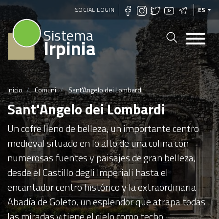
Pasar
SOCIAL LOGIN
ES
al
Sistema
contenido
Irpinia
principal
Inicio
Comuni
Sant'Angelo dei Lombardi
Sant'Angelo dei Lombardi
Un cofre lleno de belleza, un importante centro
medieval situado en lo alto de una colina con
numerosas fuentes y paisajes de gran belleza,
desde el Castillo degli Imperiali hasta el
encantador centro histórico y la extraordinaria
Abadía de Goleto, un esplendor que atrapa todas
las miradas y tiene el cielo como techo.