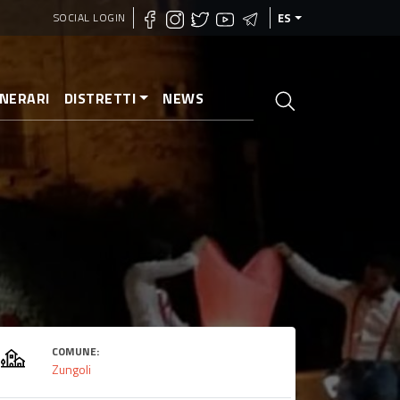
SOCIAL LOGIN
ES
INERARI
DISTRETTI
NEWS
COMUNE:
Zungoli