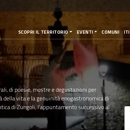
Pasar
al
contenido
principal
SCOPRI IL TERRITORIO
EVENTI
COMUNI
IT
ali, di poesie, mostre e degustazioni per
ità della vita e la genuinità enogastronomica di
antica di Zungoli, l'appuntamento successivo al