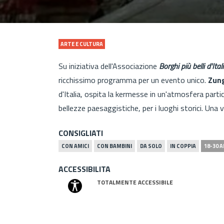
ARTE E CULTURA
Su iniziativa dell'Associazione
Borghi più belli d'Ital
ricchissimo programma per un evento unico.
Zung
d'Italia,
ospita la kermesse in un'atmosfera partico
bellezze paesaggistiche, per i luoghi storici. Una 
CONSIGLIATI
CON AMICI
CON BAMBINI
DA SOLO
IN COPPIA
18-30 A
ACCESSIBILITA
TOTALMENTE ACCESSIBILE