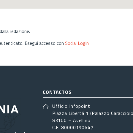
alla redazione.
 autenticato. Esegui accesso con
Social Login
CONTACTOS
Ufficio Infopoint
Piazza Libertá 1 (Palazzo Caracciolo
83100 – Avellino
C.F. 80000190647