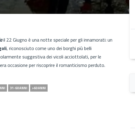
ia
il 22 Giugno
è una notte speciale per gli innamorati: un
oli
, riconosciuto come uno dei borghi più belli
larmente suggestiva dei vicoli acciottolati, per le
vera occasione per riscoprire il romanticismo perduto.
NNI
31-60 ANNI
>60 ANNI