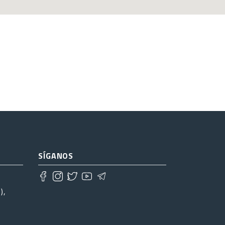
SÍGANOS
),