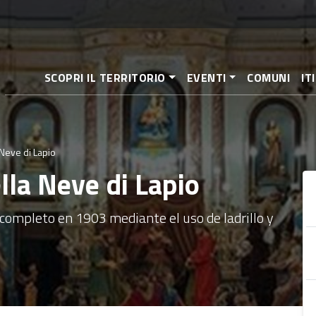
Pasar
al
contenido
principal
SCOPRI IL TERRITORIO
EVENTI
COMUNI
IT
Neve di Lapio
la Neve di Lapio
completo en 1903 mediante el uso de ladrillo y