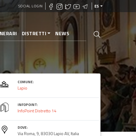
SOCIAL LOGIN
ES
INERARI
DISTRETTI
NEWS
COMUNE:
Lapio
INFOPOINT:
InfoPoint Distretto 14
DOVE:
Via Roma, 9, 83030 Lapio AV, Italia