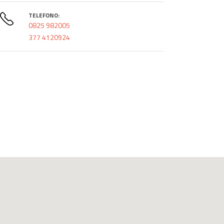
TELEFONO:
0825 982005
377 4120924