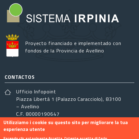
Proyecto financiado e implementado con
fondos de la Provincia de Avellino
CONTACTOS
Ufficio Infopoint
Piazza Libertá 1 (Palazzo Caracciolo), 83100
– Avellino
C.F. 80000190647
Utilizziamo i cookie su questo sito per migliorare la tua
sistemairpinia@provincia.avellino.it
esperienza utente
SÍGANOS
Facendo clic sul pulsante Accetta, l'utente accetta di farlo.