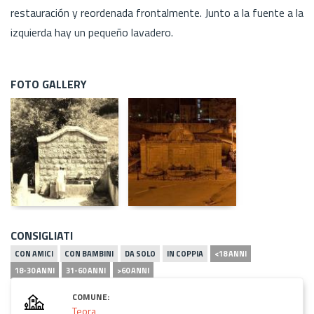
restauración y reordenada frontalmente. Junto a la fuente a la
izquierda hay un pequeño lavadero.
FOTO GALLERY
CONSIGLIATI
CON AMICI
CON BAMBINI
DA SOLO
IN COPPIA
<18 ANNI
18-30 ANNI
31-60 ANNI
>60 ANNI
COMUNE:
Teora