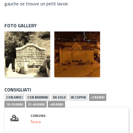
gauche se trouve un petit lavoir.
FOTO GALLERY
CONSIGLIATI
CON AMICI
CON BAMBINI
DA SOLO
IN COPPIA
<18 ANNI
18-30 ANNI
31-60 ANNI
>60 ANNI
COMUNE:
Teora