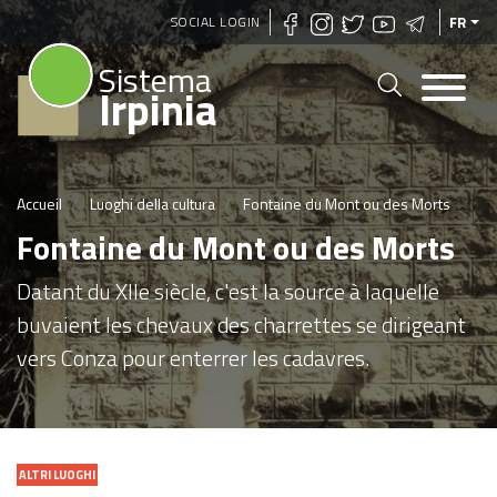
Aller
SOCIAL LOGIN
FR
au
Sistema
contenu
Irpinia
principal
Accueil
Luoghi della cultura
Fontaine du Mont ou des Morts
Fontaine du Mont ou des Morts
Datant du XIIe siècle, c'est la source à laquelle
buvaient les chevaux des charrettes se dirigeant
vers Conza pour enterrer les cadavres.
ALTRI LUOGHI