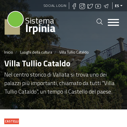
Pasar
SOCIAL LOGIN
ES
al
Sistema
contenido
Irpinia
principal
Inicio
Luoghi della cultura
Villa Tullio Cataldo
Villa Tullio Cataldo
Nel centro storico di Vallata si trova uno dei
palazzi più importanti, chiamato da tutti "Villa
Tullio Cataldo", un tempo il Castello del paese.
CASTELLI