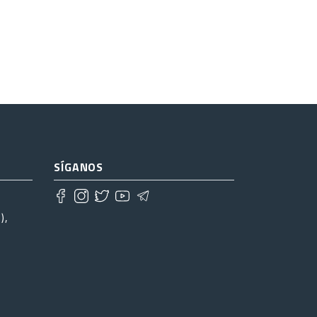
SÍGANOS
),