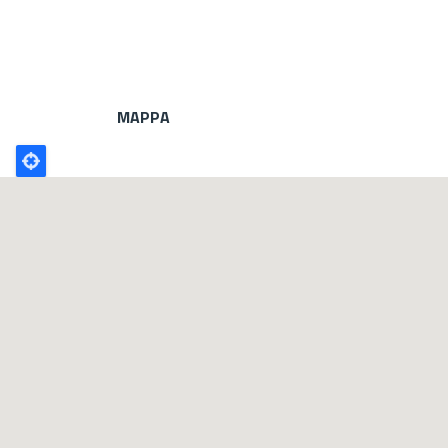
MAPPA
Poligono
GEO