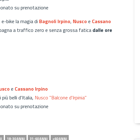
nzionato su prenotazione
e e-bike la magia di
Bagnoli Irpino
,
Nusco
e
Cassano
mpagna a traffico zero e senza grossa fatica
dalle ore
usco
e
Cassano Irpino
più belli d'Italia,
Nusco "Balcone d'Irpinia"
zionato su prenotazione
NI
18-30 ANNI
31-60 ANNI
>60 ANNI