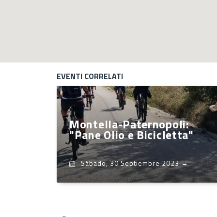
EVENTI CORRELATI
Montella-Paternopoli:
"Pane Olio e Bicicletta"
Sábado, 30 Septiembre 2023
→