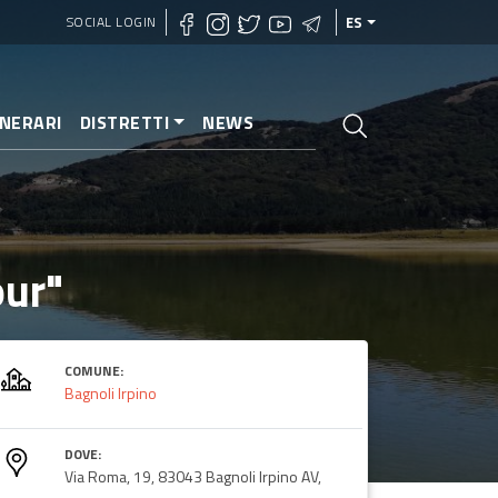
SOCIAL LOGIN
ES
INERARI
DISTRETTI
NEWS
our"
COMUNE:
Bagnoli Irpino
DOVE:
Via Roma, 19, 83043 Bagnoli Irpino AV,