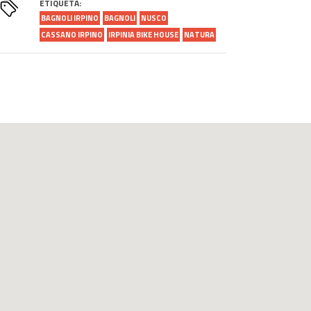
ETIQUETA:
BAGNOLI IRPINO
BAGNOLI
NUSCO
CASSANO IRPINO
IRPINIA BIKE HOUSE
NATURA