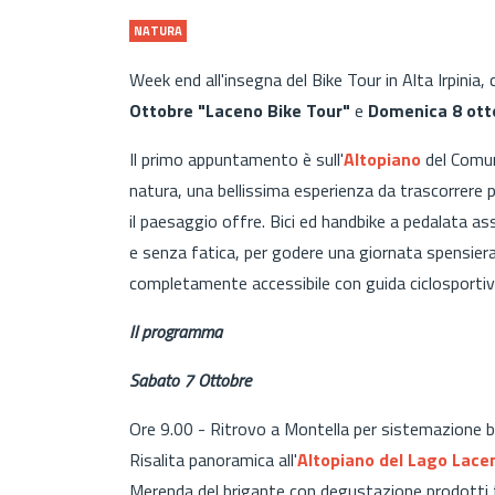
NATURA
Week end all'insegna del Bike Tour in Alta Irpinia,
Ottobre
"Laceno Bike Tour"
e
Domenica 8 otto
Il primo appuntamento è sull'
Altopiano
del Comu
natura, una bellissima esperienza da trascorrere p
il paesaggio offre. Bici ed handbike a pedalata as
e senza fatica, per godere una giornata spensiera
completamente accessibile con guida ciclosportiv
Il programma
Sabato 7 Ottobre
Ore 9.00 - Ritrovo a Montella per sistemazione b
Risalita panoramica all'
Altopiano del Lago Lace
Merenda del brigante con degustazione prodotti t