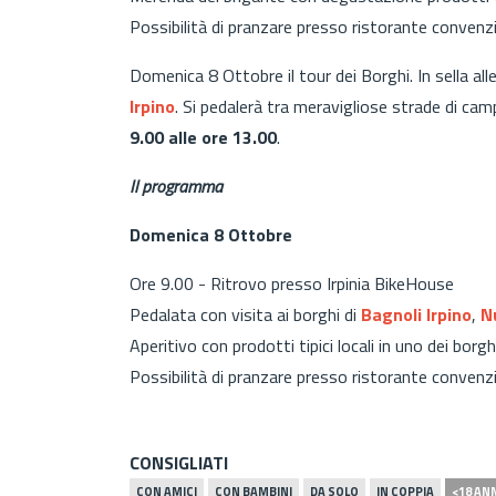
Possibilità di pranzare presso ristorante conve
Domenica 8 Ottobre il tour dei Borghi. In sella all
Irpino
. Si pedalerà tra meravigliose strade di ca
9.00 alle ore 13.00
.
Il programma
Domenica 8 Ottobre
Ore 9.00 - Ritrovo presso Irpinia BikeHouse
Pedalata con visita ai borghi di
Bagnoli Irpino
,
N
Aperitivo con prodotti tipici locali in uno dei borghi 
Possibilità di pranzare presso ristorante conven
CONSIGLIATI
CON AMICI
CON BAMBINI
DA SOLO
IN COPPIA
<18 AN