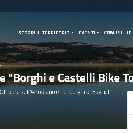
Pasar
al
contenido
principal
SCOPRI IL TERRITORIO
EVENTI
COMUNI
IT
ur"
e "Borghi e Castelli Bike T
obre sull'Altopiano e nei borghi di Bagnoli