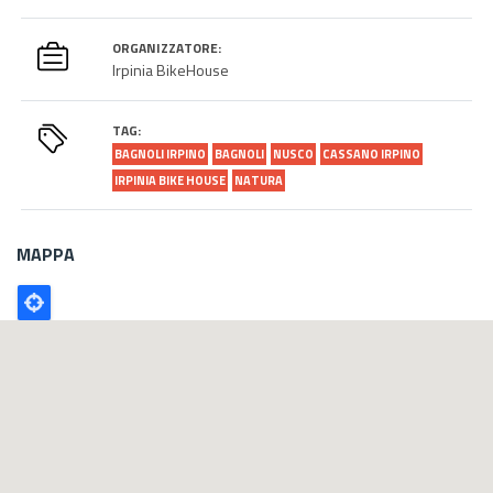
ORGANIZZATORE:
Irpinia BikeHouse
TAG:
BAGNOLI IRPINO
BAGNOLI
NUSCO
CASSANO IRPINO
IRPINIA BIKE HOUSE
NATURA
MAPPA
Poligono
GEO