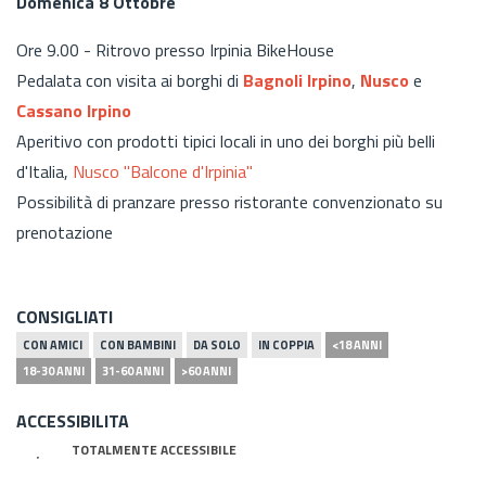
Domenica 8 Ottobre
Ore 9.00 - Ritrovo presso Irpinia BikeHouse
Pedalata con visita ai borghi di
Bagnoli Irpino
,
Nusco
e
Cassano Irpino
Aperitivo con prodotti tipici locali in uno dei borghi più belli
d'Italia,
Nusco "Balcone d'Irpinia"
Possibilità di pranzare presso ristorante convenzionato su
prenotazione
CONSIGLIATI
CON AMICI
CON BAMBINI
DA SOLO
IN COPPIA
<18 ANNI
18-30 ANNI
31-60 ANNI
>60 ANNI
ACCESSIBILITA
TOTALMENTE ACCESSIBILE