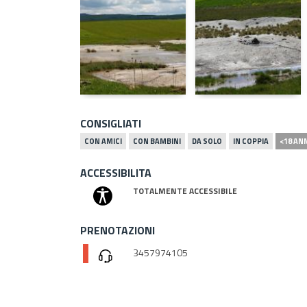
CONSIGLIATI
CON AMICI
CON BAMBINI
DA SOLO
IN COPPIA
<18 AN
ACCESSIBILITA
TOTALMENTE ACCESSIBILE
PRENOTAZIONI
3457974105