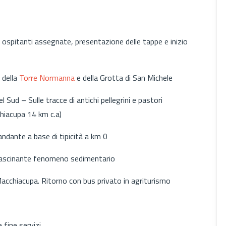
e ospitanti assegnate, presentazione delle tappe e inizio
, della
Torre Normanna
e della Grotta di San Michele
 Sud – Sulle tracce di antichi pellegrini e pastori
iacupa 14 km c.a)
ndante a base di tipicità a km 0
fascinante fenomeno sedimentario
Macchiacupa. Ritorno con bus privato in agriturismo
 fine servizi