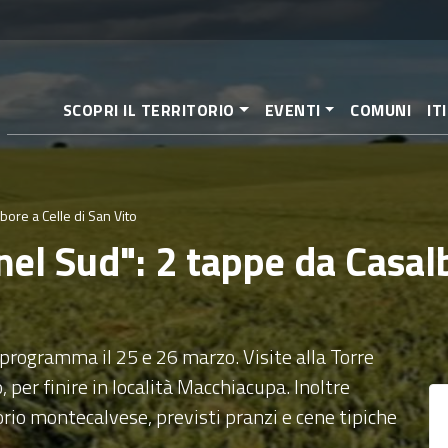
Aller
au
contenu
principal
SCOPRI IL TERRITORIO
EVENTI
COMUNI
IT
bore a Celle di San Vito
nel Sud": 2 tappe da Casalb
 programma il 25 e 26 marzo. Visite alla Torre
per finire in località Macchiacupa. Inoltre
torio montecalvese, previsti pranzi e cene tipiche