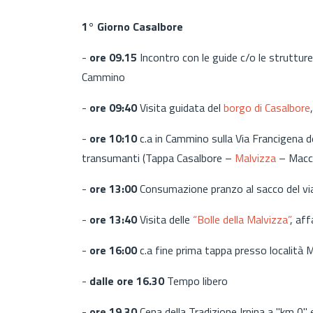
1° Giorno Casalbore
-
ore 09.15
Incontro con le guide c/o le struttur
Cammino
-
ore 09:40
Visita guidata del
borgo di Casalbore
-
ore 10:10
c.a in Cammino sulla Via Francigena del
transumanti (Tappa Casalbore –
Malvizza
– Macch
-
ore 13:00
Consumazione pranzo al sacco del via
-
ore 13:40
Visita delle
“Bolle della Malvizza”
, af
-
ore 16:00
c.a fine prima tappa presso località 
-
dalle ore 16.30
Tempo libero
-
ore 19.30
Cena della Tradizione Irpina a "km 0" e