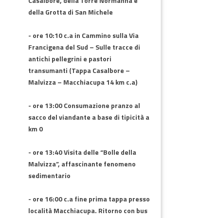
Casalbore, della Torre Normanna e
della Grotta di San Michele
- ore 10:10 c.a in Cammino sulla Via
Francigena del Sud – Sulle tracce di
antichi pellegrini e pastori
transumanti (Tappa Casalbore –
Malvizza – Macchiacupa 14 km c.a)
- ore 13:00 Consumazione pranzo al
sacco del viandante a base di tipicità a
km 0
- ore 13:40 Visita delle “Bolle della
Malvizza”, affascinante fenomeno
sedimentario
- ore 16:00 c.a fine prima tappa presso
località Macchiacupa. Ritorno con bus