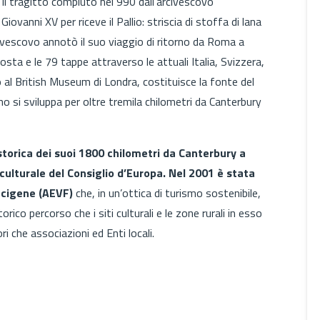
e il tragitto compiuto nel 990 dall’arcivescovo
iovanni XV per riceve il Pallio: striscia di stoffa di lana
rcivescovo annotò il suo viaggio di ritorno da Roma a
sosta e le 79 tappe attraverso le attuali Italia, Svizzera,
 al British Museum di Londra, costituisce la fonte del
eno si sviluppa per oltre tremila chilometri da Canterbury
storica dei suoi 1800 chilometri da Canterbury a
culturale del Consiglio d’Europa. Nel 2001 è stata
ncigene (AEVF)
che, in un’ottica di turismo sostenibile,
rico percorso che i siti culturali e le zone rurali in esso
i che associazioni ed Enti locali.