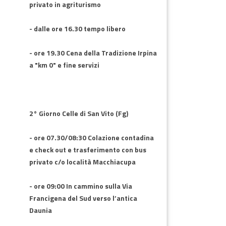
privato in agriturismo
- dalle ore 16.30 tempo libero
- ore 19.30 Cena della Tradizione Irpina
a "km 0" e fine servizi
2° Giorno Celle di San Vito (Fg)
- ore 07.30/08:30 Colazione contadina
e check out e trasferimento con bus
privato c/o località Macchiacupa
- ore 09:00 In cammino sulla Via
Francigena del Sud verso l’antica
Daunia