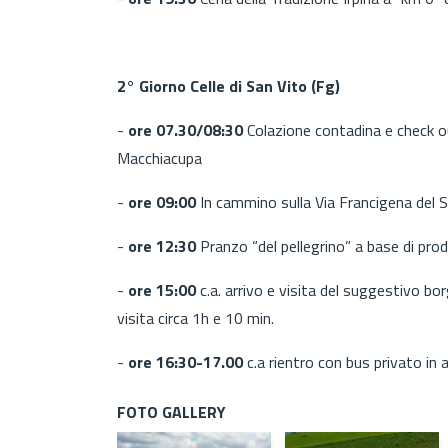
2° Giorno Celle di San Vito (Fg)
-
ore 07.30/08:30
Colazione contadina e check o
Macchiacupa
-
ore 09:00
In cammino sulla Via Francigena del S
-
ore 12:30
Pranzo “del pellegrino” a base di prodo
-
ore 15:00
c.a. arrivo e visita del suggestivo bo
visita circa 1h e 10 min.
-
ore 16:30-17.00
c.a rientro con bus privato in 
FOTO GALLERY