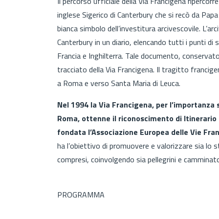
Il percorso ufficiale della Via Francigena ripercorr
inglese Sigerico di Canterbury che si recò da Papa G
bianca simbolo dell’investitura arcivescovile. L’a
Canterbury in un diario, elencando tutti i punti di 
Francia e Inghilterra. Tale documento, conservato
tracciato della Via Francigena. Il tragitto francig
a Roma e verso Santa Maria di Leuca.
Nel 1994 la Via Francigena, per l’importanza 
Roma, ottenne il riconoscimento di Itinerario 
fondata l’Associazione Europea delle Vie Fra
ha l’obiettivo di promuovere e valorizzare sia lo sto
compresi, coinvolgendo sia pellegrini e camminator
PROGRAMMA