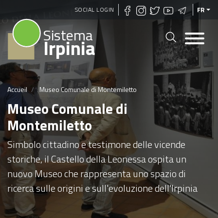
Aller
SOCIAL LOGIN
FR
au
Sistema
contenu
Irpinia
principal
Accueil
Museo Comunale di Montemiletto
Museo Comunale di
Montemiletto
Simbolo cittadino e testimone delle vicende
storiche, il Castello della Leonessa ospita un
nuovo Museo che rappresenta uno spazio di
ricerca sulle origini e sull'evoluzione dell'Irpinia