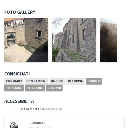
FOTO GALLERY
CONSIGLIATI
CON AMICI
CON BAMBINI
DA SOLO
IN COPPIA
<18 ANNI
18-30 ANNI
31-60 ANNI
>60 ANNI
ACCESSIBILITA
TOTALMENTE ACCESSIBILE
COMUNE: