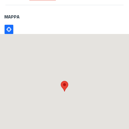
MAPPA
Poligono
GEO