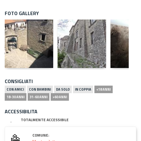
FOTO GALLERY
CONSIGLIATI
CON AMICI
CON BAMBINI
DA SOLO
IN COPPIA
<18 ANNI
18-30 ANNI
31-60 ANNI
>60 ANNI
ACCESSIBILITA
TOTALMENTE ACCESSIBILE
COMUNE: