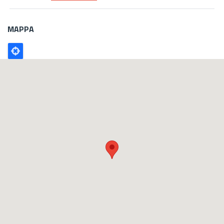
MAPPA
Poligono
GEO