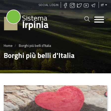
Salta
SOCIAL LOGIN
IT
al
Sistema
contenuto
Irpinia
principale
Home
Borghi più belli d'Italia
Borghi più belli d'Italia