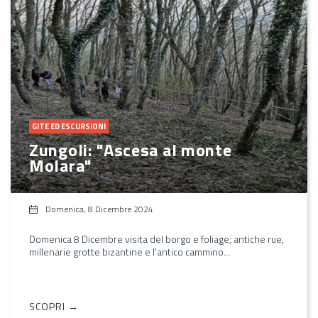
GITE ED ESCURSIONI
Zungoli: "Ascesa al monte
Molara"
Domenica, 8 Dicembre 2024
Domenica 8 Dicembre visita del borgo e foliage; antiche rue,
millenarie grotte bizantine e l'antico cammino...
SCOPRI →