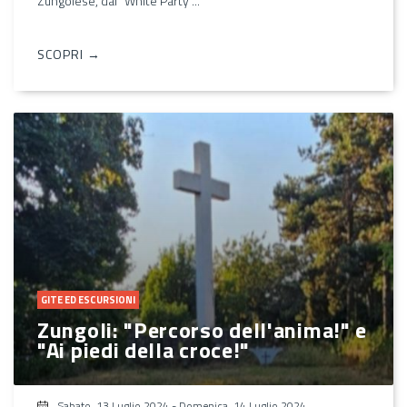
Zungolese, dal "White Party"...
SCOPRI →
GITE ED ESCURSIONI
Zungoli: "Percorso dell'anima!" e
"Ai piedi della croce!"
Sabato, 13 Luglio 2024
-
Domenica, 14 Luglio 2024