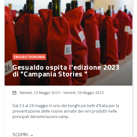
ENOGASTRONOMIA
Gesualdo ospita l'edizione 2023
di "Campania Stories "
Martedì, 23 Maggio 2023
-
Venerdì, 26 Maggio 2023
Dal 23 al 26 maggio in uno dei borghi più belli d'Italia per la
presentazione delle nuove annate dei vini prodotti nelle
principali denominazioni camp...
SCOPRI →