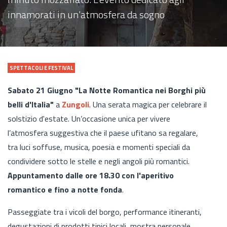
innamorati in un'atmosfera da sogno
SPETTACOLI E FESTIVAL
Sabato 21 Giugno "La Notte Romantica nei Borghi più
belli d'Italia"
a
Zungoli
. Una serata magica per celebrare il
solstizio d'estate. Un’occasione unica per vivere
l’atmosfera suggestiva che il paese ufitano sa regalare,
tra luci soffuse, musica, poesia e momenti speciali da
condividere sotto le stelle e negli angoli più romantici.
Appuntamento dalle ore 18.30 con l'aperitivo
romantico e fino a notte fonda
.
Passeggiate tra i vicoli del borgo, performance itineranti,
degustazioni di prodotti tipici locali, mostra personale