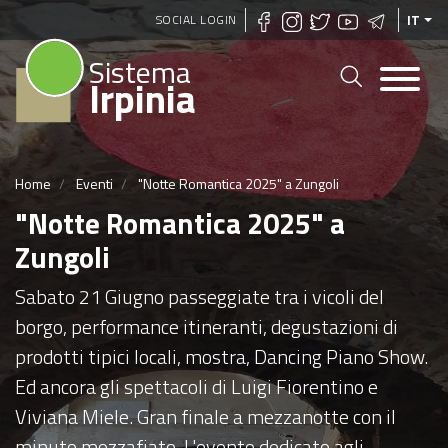
Salta
SOCIAL LOGIN
IT
al
Sistema
contenuto
Irpinia
principale
Home
Eventi
"Notte Romantica 2025" a Zungoli
"Notte Romantica 2025" a
Zungoli
Sabato 21 Giugno passeggiate tra i vicoli del
borgo, performance itineranti, degustazioni di
prodotti tipici locali, mostra, Dancing Piano Show.
Ed ancora gli spettacoli di Luigi Fiorentino e
Viviana Miele. Gran finale a mezzanotte con il
minuto mozzafiato. L'evento dedicato agli