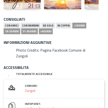
CONSIGLIATI
CON AMICI
CON BAMBINI
DA SOLO
IN COPPIA
<18 ANNI
18-30 ANNI
31-60 ANNI
>60 ANNI
INFORMAZIONI AGGIUNTIVE
Photo Credits: Pagina Facebook Comune di
Zungoli
ACCESSIBILITA
TOTALMENTE ACCESSIBILE
COMUNE:
Zungoli
INFOPOINT: