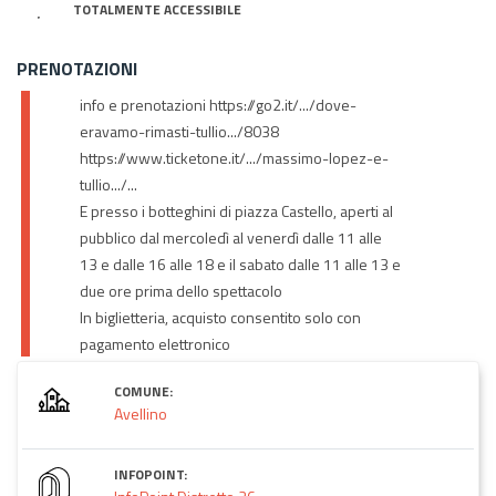
TOTALMENTE ACCESSIBILE
PRENOTAZIONI
info e prenotazioni https://go2.it/.../dove-
eravamo-rimasti-tullio.../8038
https://www.ticketone.it/.../massimo-lopez-e-
tullio.../...
E presso i botteghini di piazza Castello, aperti al
pubblico dal mercoledì al venerdì dalle 11 alle
13 e dalle 16 alle 18 e il sabato dalle 11 alle 13 e
due ore prima dello spettacolo
In biglietteria, acquisto consentito solo con
pagamento elettronico
COMUNE:
Avellino
INFOPOINT: