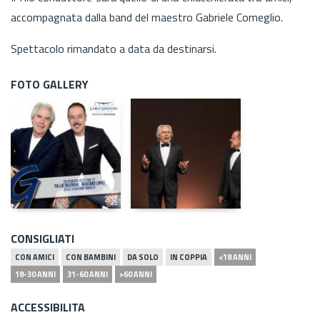
accompagnata dalla band del maestro Gabriele Comeglio.
Spettacolo rimandato a data da destinarsi.
FOTO GALLERY
CONSIGLIATI
CON AMICI
CON BAMBINI
DA SOLO
IN COPPIA
<18 ANNI
18-30 ANNI
31-60 ANNI
>60 ANNI
ACCESSIBILITA