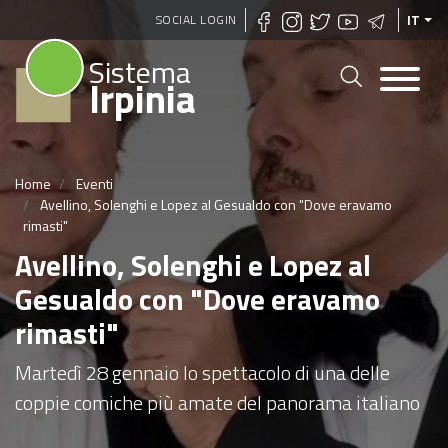
Salta
SOCIAL LOGIN
IT
al
Sistema
contenuto
Irpinia
principale
Home
Eventi
Avellino, Solenghi e Lopez al Gesualdo con "Dove eravamo
rimasti"
Avellino, Solenghi e Lopez al
Gesualdo con "Dove eravamo
rimasti"
Martedì 28 gennaio lo spettacolo di una delle
coppie comiche più amate del panorama italiano