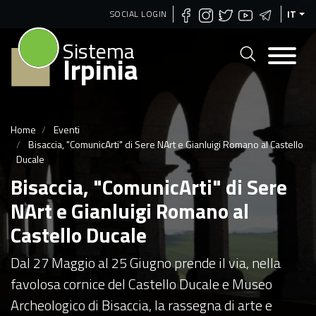
Salta
SOCIAL LOGIN
IT
al
Sistema
contenuto
Irpinia
principale
Home
Eventi
Bisaccia, "ComunicArti" di Sere NArt e Gianluigi Romano al Castello
Ducale
Bisaccia, "ComunicArti" di Sere
NArt e Gianluigi Romano al
Castello Ducale
Dal 27 Maggio al 25 Giugno prende il via, nella
favolosa cornice del Castello Ducale e Museo
Archeologico di Bisaccia, la rassegna di arte e