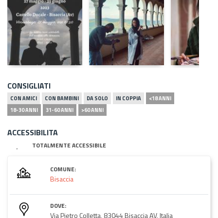
CONSIGLIATI
CON AMICI
CON BAMBINI
DA SOLO
IN COPPIA
<18 ANNI
18-30 ANNI
31-60 ANNI
>60 ANNI
ACCESSIBILITA
TOTALMENTE ACCESSIBILE
COMUNE:
Bisaccia
DOVE:
Via Pietro Colletta, 83044 Bisaccia AV, Italia