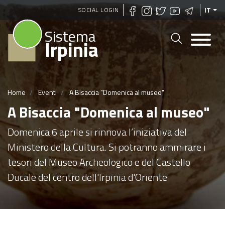
Salta
SOCIAL LOGIN
IT
al
Sistema
contenuto
Irpinia
principale
Home
Eventi
A Bisaccia "Domenica al museo"
A Bisaccia "Domenica al museo"
Domenica 6 aprile si rinnova l’iniziativa del
Ministero della Cultura. Si potranno ammirare i
tesori del Museo Archeologico e del Castello
Ducale del centro dell'Irpinia d'Oriente