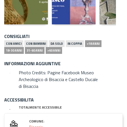
CONSIGLIATI
CON AMICI
CON BAMBINI
DA SOLO
IN COPPIA
<18 ANNI
18-30 ANNI
31-60 ANNI
>60 ANNI
INFORMAZIONI AGGIUNTIVE
Photo Credits: Pagine Facebook Museo
Archeologico di Bisaccia e Castello Ducale
di Bisaccia
ACCESSIBILITA
TOTALMENTE ACCESSIBILE
COMUNE:
Bisaccia