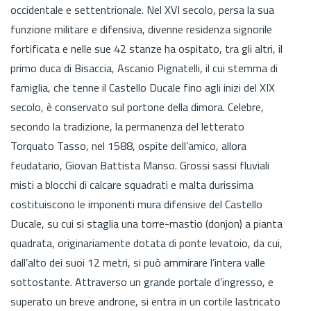
occidentale e settentrionale. Nel XVI secolo, persa la sua
funzione militare e difensiva, divenne residenza signorile
fortificata e nelle sue 42 stanze ha ospitato, tra gli altri, il
primo duca di Bisaccia, Ascanio Pignatelli, il cui stemma di
famiglia, che tenne il Castello Ducale fino agli inizi del XIX
secolo, è conservato sul portone della dimora. Celebre,
secondo la tradizione, la permanenza del letterato
Torquato Tasso, nel 1588, ospite dell’amico, allora
feudatario, Giovan Battista Manso. Grossi sassi fluviali
misti a blocchi di calcare squadrati e malta durissima
costituiscono le imponenti mura difensive del Castello
Ducale, su cui si staglia una torre-mastio (donjon) a pianta
quadrata, originariamente dotata di ponte levatoio, da cui,
dall’alto dei suoi 12 metri, si può ammirare l’intera valle
sottostante. Attraverso un grande portale d’ingresso, e
superato un breve androne, si entra in un cortile lastricato