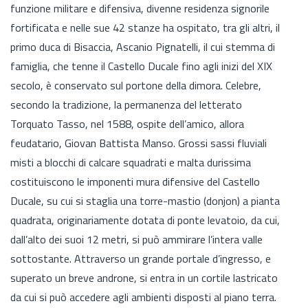
funzione militare e difensiva, divenne residenza signorile
fortificata e nelle sue 42 stanze ha ospitato, tra gli altri, il
primo duca di Bisaccia, Ascanio Pignatelli, il cui stemma di
famiglia, che tenne il Castello Ducale fino agli inizi del XIX
secolo, è conservato sul portone della dimora. Celebre,
secondo la tradizione, la permanenza del letterato
Torquato Tasso, nel 1588, ospite dell’amico, allora
feudatario, Giovan Battista Manso. Grossi sassi fluviali
misti a blocchi di calcare squadrati e malta durissima
costituiscono le imponenti mura difensive del Castello
Ducale, su cui si staglia una torre-mastio (donjon) a pianta
quadrata, originariamente dotata di ponte levatoio, da cui,
dall’alto dei suoi 12 metri, si può ammirare l’intera valle
sottostante. Attraverso un grande portale d’ingresso, e
superato un breve androne, si entra in un cortile lastricato
da cui si può accedere agli ambienti disposti al piano terra.