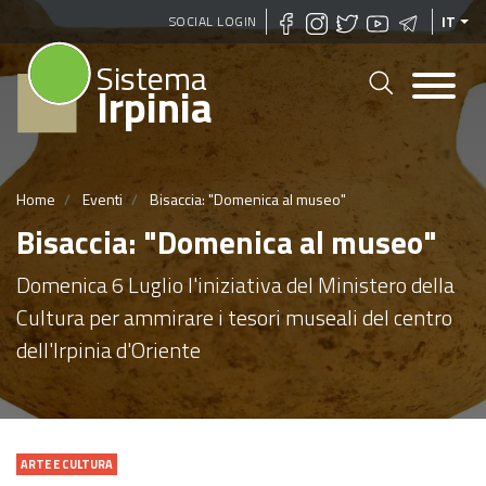
Salta
SOCIAL LOGIN
IT
al
Sistema
contenuto
Irpinia
principale
Home
Eventi
Bisaccia: "Domenica al museo"
Bisaccia: "Domenica al museo"
Domenica 6 Luglio l'iniziativa del Ministero della
Cultura per ammirare i tesori museali del centro
dell'Irpinia d'Oriente
ARTE E CULTURA