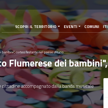
Salta
al
contenuto
principale
SCOPRI IL TERRITORIO
EVENTI
COMUNI
IT
 bambini", corteo festante nel paese ufitano
co Flumerese dei bambini",
de cittadine accompagnato dalla banda musicale