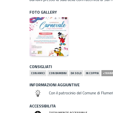
FOTO GALLERY
CONSIGLIATI
CON AMICI
CON BAMBINI
DA SOLO
IN COPPIA
<18 AN
INFORMAZIONI AGGIUNTIVE
Con il patrocinio del Comune di Flumer
ACCESSIBILITA
TOTALMENTE ACCESSIBILE