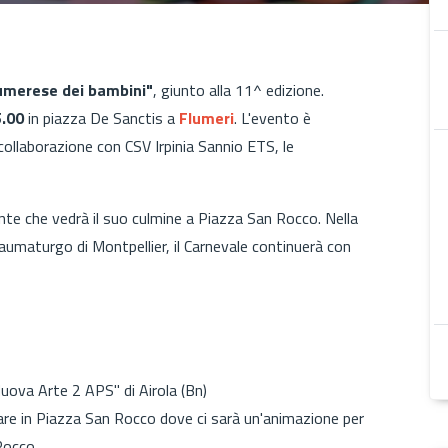
umerese dei bambini"
, giunto alla 11^ edizione.
5.00
in piazza De Sanctis a
Flumeri
. L'evento è
 collaborazione con CSV Irpinia Sannio ETS, le
te che vedrà il suo culmine a Piazza San Rocco. Nella
 taumaturgo di Montpellier, il Carnevale continuerà con
ova Arte 2 APS" di Airola (Bn)
rivare in Piazza San Rocco dove ci sarà un'animazione per
 Rocco