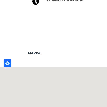
MAPPA
Poligono
GEO