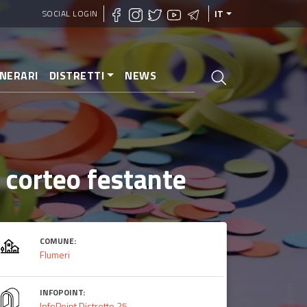
SOCIAL LOGIN
IT
INERARI
DISTRETTI
NEWS
 corteo festante
COMUNE:
Flumeri
INFOPOINT:
InfoPoint Distretto 25