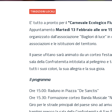
TRADIZIONI LOCALI
E' tutto a pronto per il
"Carnevale Ecologico Fl
Appuntamento
Martedì 13 Febbraio alle ore 1
organizzato dall'associazione "Bagliori di luce" in
associazioni e le istituzioni del territorio.
Il paese ufitano sarà animato da un corteo festan
sala della Confraternita intitolata al pellegrino e
tutti i suoi colori, la sua allegria e la sua gioia.
Il programma
Ore 15.00: Raduno in Piazza "De Sanctis"
Ore 15.30: Formazione corteo Banda Musicale "Nu
Giro per le strade principali del paese sino ad ar
bambini presso la sala della Confraternita di San