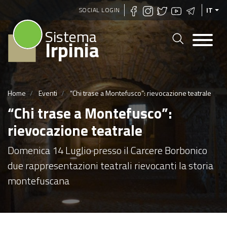
Salta
SOCIAL LOGIN
IT
al
Sistema
contenuto
Irpinia
principale
Home
Eventi
“Chi trase a Montefusco”: rievocazione teatrale
“Chi trase a Montefusco”:
rievocazione teatrale
Domenica 14 Luglio presso il Carcere Borbonico
due rappresentazioni teatrali rievocanti la storia
montefuscana