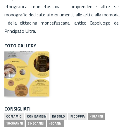
etnografica montefuscana comprendente altre sei
monografie dedicate ai monumenti, alle arti e alla memoria
della cittadina montefuscana, antico Capoluogo del
Principato Ultra.
FOTO GALLERY
CONSIGLIATI
CON AMICI
CON BAMBINI
DA SOLO
IN COPPIA
<18 ANNI
18-30 ANNI
31-60 ANNI
>60 ANNI