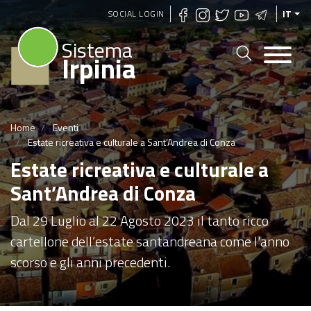
Salta
SOCIAL LOGIN
IT
al
Sistema
contenuto
Irpinia
principale
Home
Eventi
Estate ricreativa e culturale a Sant’Andrea di Conza
Estate ricreativa e culturale a
Sant’Andrea di Conza
Dal 29 Luglio al 22 Agosto 2023 il tanto ricco
cartellone dell’estate santandreana come l'anno
scorso e gli anni precedenti.