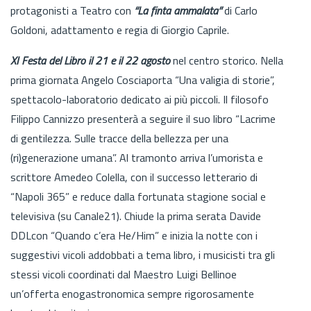
protagonisti a Teatro con
“La finta ammalata”
di Carlo
Goldoni, adattamento e regia di Giorgio Caprile.
XI
Festa del Libro il 21 e il 22 agosto
nel centro storico. Nella
prima giornata Angelo Cosciaporta “Una valigia di storie”,
spettacolo-laboratorio dedicato ai più piccoli. Il filosofo
Filippo Cannizzo presenterà a seguire il suo libro “Lacrime
di gentilezza. Sulle tracce della bellezza per una
(ri)generazione umana”. Al tramonto arriva l’umorista e
scrittore Amedeo Colella, con il successo letterario di
“Napoli 365” e reduce dalla fortunata stagione social e
televisiva (su Canale21). Chiude la prima serata Davide
DDLcon “Quando c’era He/Him” e inizia la notte con i
suggestivi vicoli addobbati a tema libro, i musicisti tra gli
stessi vicoli coordinati dal Maestro Luigi Bellinoe
un’offerta enogastronomica sempre rigorosamente