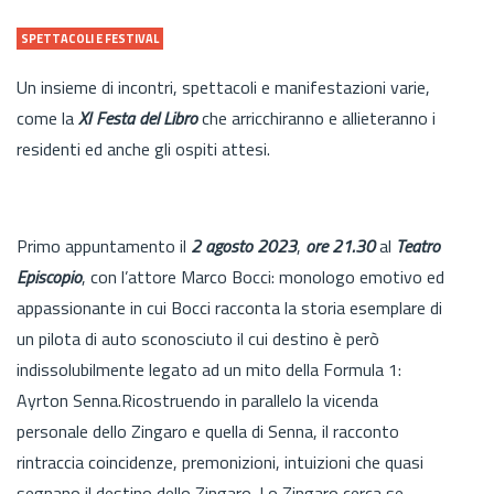
SPETTACOLI E FESTIVAL
Un insieme di incontri, spettacoli e manifestazioni varie,
come la
XI Festa del Libro
che arricchiranno e allieteranno i
residenti ed anche gli ospiti attesi.
Primo appuntamento il
2 agosto 2023
,
ore 21.30
al
Teatro
Episcopio
, con l’attore Marco Bocci: monologo emotivo ed
appassionante in cui Bocci racconta la storia esemplare di
un pilota di auto sconosciuto il cui destino è però
indissolubilmente legato ad un mito della Formula 1:
Ayrton Senna.Ricostruendo in parallelo la vicenda
personale dello Zingaro e quella di Senna, il racconto
rintraccia coincidenze, premonizioni, intuizioni che quasi
segnano il destino dello Zingaro. Lo Zingaro cerca se