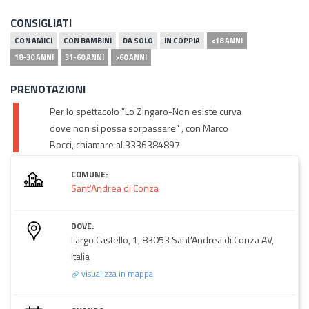
CONSIGLIATI
CON AMICI
CON BAMBINI
DA SOLO
IN COPPIA
<18 ANNI
18-30 ANNI
31-60 ANNI
>60 ANNI
PRENOTAZIONI
Per lo spettacolo "Lo Zingaro-Non esiste curva
dove non si possa sorpassare" , con Marco
Bocci, chiamare al 3336384897.
COMUNE:
Sant'Andrea di Conza
DOVE:
Largo Castello, 1, 83053 Sant'Andrea di Conza AV,
Italia
visualizza in mappa