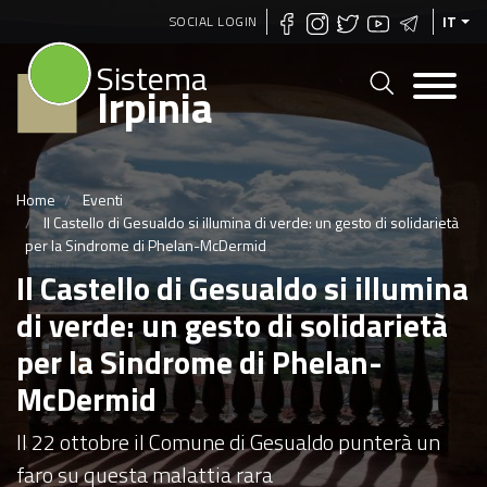
Salta
SOCIAL LOGIN
IT
al
Sistema
contenuto
Irpinia
principale
Home
Eventi
Il Castello di Gesualdo si illumina di verde: un gesto di solidarietà
per la Sindrome di Phelan-McDermid
Il Castello di Gesualdo si illumina
di verde: un gesto di solidarietà
per la Sindrome di Phelan-
McDermid
Il 22 ottobre il Comune di Gesualdo punterà un
faro su questa malattia rara