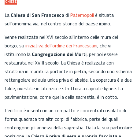
CHIESE
La
Chiesa di San Francesco
di
Paternopoli
è situata
sull'omonima via, nel centro storico del paese irpino.
Venne realizzata nel XVI secolo all'interno delle mura del
borgo, su
iniziativa dell'ordine dei Francescani
, che vi
istituirono la
Congregazione dei Morti
, per poi essere
restaurata nel XVIII secolo. La Chiesa é realizzata con
struttura in muratura portante in pietra, secondo uno schema
rettangolare ad aula unica priva di abside. La copertura é a due
falde, rivestite in laterizio e struttura a capriate lignee. La
pavimentazione, come quella della sacrestia, é in cotto.
L'edificio è inserito in un compatto e concentrato isolato di
forma quadrata tra altri corpi di fabbrica, parte dei quali
contengono gli annessi della sagrestia. Data la sua particolare
posizione, la Chiesa é
priva di vera e propria facciata
e