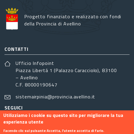
Progetto finanziato e realizzato con fondi
della Provincia di Avellino
CONTATTI
Ufficio Infopoint
Piazza Libertá 1 (Palazzo Caracciolo), 83100
– Avellino
C.F. 80000190647
sistemairpinia@provincia.avellino.it
SEGUICI
Utilizziamo i cookie su questo sito per migliorare la tua
esperienza utente
Facendo clic sul pulsante Accetta, l'utente accetta di farlo.