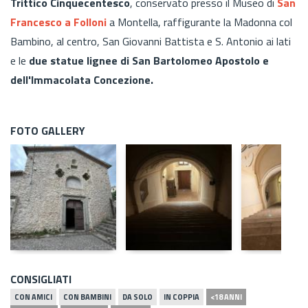
Trittico Cinquecentesco
, conservato presso il Museo di
San
Francesco a Folloni
a Montella, raffigurante la Madonna col
Bambino, al centro, San Giovanni Battista e S. Antonio ai lati
e le
due statue lignee di San Bartolomeo Apostolo e
dell'Immacolata Concezione.
FOTO GALLERY
CONSIGLIATI
CON AMICI
CON BAMBINI
DA SOLO
IN COPPIA
<18 ANNI