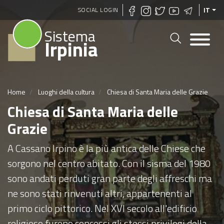
Salta
SOCIAL LOGIN
IT
al
Sistema
contenuto
Irpinia
principale
Home
Luoghi della cultura
Chiesa di Santa Maria delle Grazie
Chiesa di Santa Maria delle
Grazie
A Cassano Irpino è la più antica delle Chiese che
sorgono nel centro abitato. Con il sisma del 1980
sono andati perduti gran parte degli affreschi ma
ne sono stati rinvenuti altri, appartenenti al
primo ciclo pittorico. Nel XVI secolo all'edificio
religioso furono concessi gli stessi privilegi della