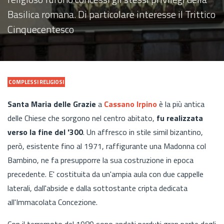
Basilica romana. Di particolare interesse il Trittico
Cinquecentesco
COMPLESSI RELIGIOSI
Santa Maria delle Grazie
a
Cassano Irpino
è la più antica
delle Chiese che sorgono nel centro abitato,
fu realizzata
verso la fine del '300
. Un affresco in stile simil bizantino,
però, esistente fino al 1971, raffigurante una Madonna col
Bambino, ne fa presupporre la sua costruzione in epoca
precedente. E' costituita da un'ampia aula con due cappelle
laterali, dall'abside e dalla sottostante cripta dedicata
all'Immacolata Concezione.
Con il terremoto del 1980 sono andati perduti gran parte degli