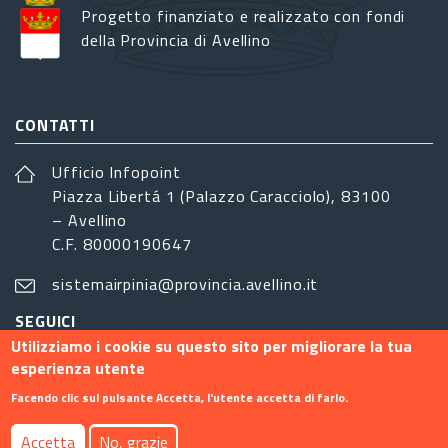
Progetto finanziato e realizzato con fondi
della Provincia di Avellino
CONTATTI
Ufficio Infopoint
Piazza Libertá 1 (Palazzo Caracciolo), 83100
– Avellino
C.F. 80000190647
sistemairpinia@provincia.avellino.it
SEGUICI
Utilizziamo i cookie su questo sito per migliorare la tua
esperienza utente
Facendo clic sul pulsante Accetta, l'utente accetta di farlo.
Footer menu
Accetta
No, grazie
Contatti
Info
Privacy