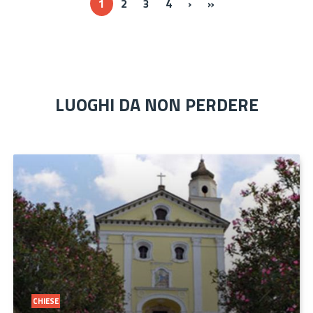
Next ›
Last »
1
2
3
4
›
»
LUOGHI DA NON PERDERE
CHIESE