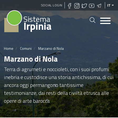
Salta
SOCIAL LOGIN
IT
al
Sistema
contenuto
Irpinia
principale
Home
Comuni
Marzano di Nola
Marzano di Nola
Terra di agrumeti e noccioleti, con i suoi profumi
inebria e custodisce una storia antichissima, di cui
ancora oggi permangono tantissime
testimonianze, dai resti della civiltà etrusca alle
opere di arte barocca