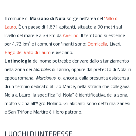
Il comune di
Marzano di Nola
sorge nell'area del
Vallo di
Lauro
. È un paese di 1.671 abitanti, situato a 90 metri sul
livello del mare e a 33 km da
Avellino
. Il territorio si estende
per 4,72 km² e i comuni confinanti sono:
Domicella
, Liveri,
Pago del Vallo di Lauro
e Visciano.
L'
etimologia
del nome potrebbe derivare dallo stanziamento
nella zona dei
Martiales
di Larino, oppure dal prefetto di Nola in
epoca romana,
Marcianus
, o, ancora, dalla presunta esistenza
di un tempio dedicato al Dio Marte, nella strada che collegava
Nola a Lauro; la specifica "di Nola" è identificativa della zona,
molto vicina all'Agro Nolano. Gli abitanti sono detti marzanesi
e San Trifone Martire è il loro patrono.
LUOGHI DI INTERESSE