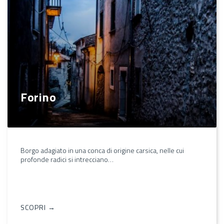
Forino
Borgo adagiato in una conca di origine carsica, nelle cui
profonde radici si intrecciano…
SCOPRI →