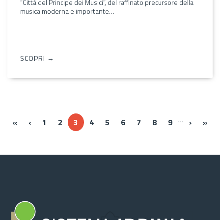
“Città del Principe dei Musici”, del raffinato precursore della
musica moderna e importante…
SCOPRI →
…
« Prima
‹‹
››
Ult
«
‹
1
2
3
4
5
6
7
8
9
›
»