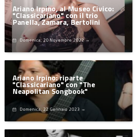
Ariano Irpino, al Museo Civico:
"Classicariano" con il trio
Panella, Zamara, Bertolini
Domenica, 20 Novembre 2022
→
Ariano Irpino: riparte
"Classicariano" con "The
Neapolitan Songbook"
Domenica, 22 Gennaio 2023
→