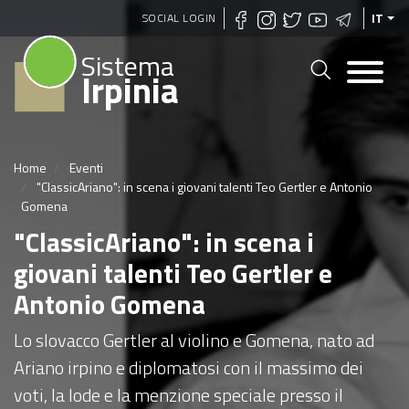
Salta
SOCIAL LOGIN
IT
al
Sistema
contenuto
Irpinia
principale
Home
Eventi
"ClassicAriano": in scena i giovani talenti Teo Gertler e Antonio
Gomena
"ClassicAriano": in scena i
giovani talenti Teo Gertler e
Antonio Gomena
Lo slovacco Gertler al violino e Gomena, nato ad
Ariano irpino e diplomatosi con il massimo dei
voti, la lode e la menzione speciale presso il