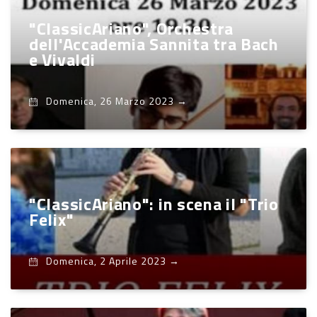
"ClassicAriano", Orchestra
dell'Accademia Sannita tra Bach
e Vivaldi
Domenica, 26 Marzo 2023
→
"ClassicAriano": in scena il "Trio
Felix"
Domenica, 2 Aprile 2023
→