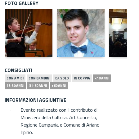
FOTO GALLERY
CONSIGLIATI
CON AMICI
CON BAMBINI
DA SOLO
IN COPPIA
<18 ANNI
18-30 ANNI
31-60 ANNI
>60 ANNI
INFORMAZIONI AGGIUNTIVE
Evento realizzato con il contributo di
Ministero della Cultura, Art Concerto,
Regione Campania e Comune di Ariano
Irpino.