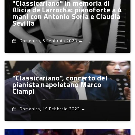
"Classicariano" in memoria di
Alicia de Larrocha: pianoforte a 4
mani con Antonio Soria e Claudia
Sevilla
Domenica, 5 Febbraio 2023
→
"Classicariano", concerto del
pianista napoletano Marco
Ciampi
Domenica, 19 Febbraio 2023
→