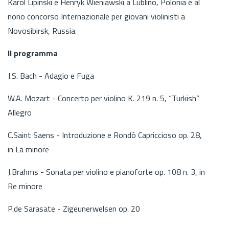
Karol Lipinski e Henryk Wieniawski a Lublino, Polonia e al
nono concorso Internazionale per giovani violinisti a
Novosibirsk, Russia.
Il programma
J.S. Bach - Adagio e Fuga
W.A. Mozart - Concerto per violino K. 219 n. 5, “Turkish”
Allegro
C.Saint Saens - Introduzione e Rondò Capriccioso op. 28,
in La minore
J.Brahms - Sonata per violino e pianoforte op. 108 n. 3, in
Re minore
P.de Sarasate - Zigeunerwelsen op. 20