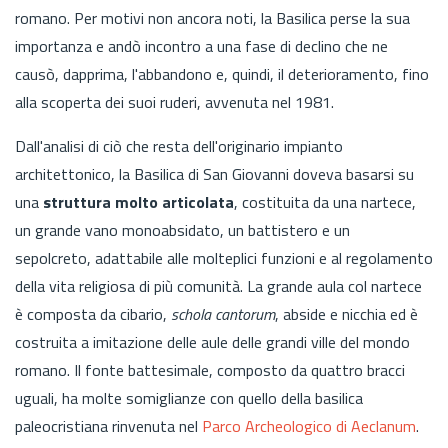
romano. Per motivi non ancora noti, la Basilica perse la sua
importanza e andò incontro a una fase di declino che ne
causò, dapprima, l'abbandono e, quindi, il deterioramento, fino
alla scoperta dei suoi ruderi, avvenuta nel 1981.
Dall'analisi di ciò che resta dell'originario impianto
architettonico, la Basilica di San Giovanni doveva basarsi su
una
struttura molto articolata
, costituita da una nartece,
un grande vano monoabsidato, un battistero e un
sepolcreto, adattabile alle molteplici funzioni e al regolamento
della vita religiosa di più comunità. La grande aula col nartece
è composta da cibario,
schola cantorum
, abside e nicchia ed è
costruita a imitazione delle aule delle grandi ville del mondo
romano. Il fonte battesimale, composto da quattro bracci
uguali, ha molte somiglianze con quello della basilica
paleocristiana rinvenuta nel
Parco Archeologico di Aeclanum
.