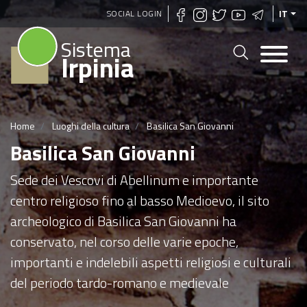
Salta
SOCIAL LOGIN
IT
al
Sistema
contenuto
Irpinia
principale
Home
Luoghi della cultura
Basilica San Giovanni
Basilica San Giovanni
Sede dei Vescovi di Abellinum e importante
centro religioso fino al basso Medioevo, il sito
archeologico di Basilica San Giovanni ha
conservato, nel corso delle varie epoche,
importanti e indelebili aspetti religiosi e culturali
del periodo tardo-romano e medievale