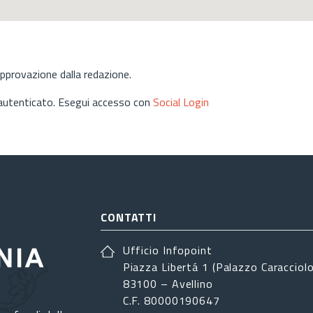
approvazione dalla redazione.
 autenticato. Esegui accesso con
Social Login
CONTATTI
Ufficio Infopoint
Piazza Libertá 1 (Palazzo Caracciolo
83100 – Avellino
C.F. 80000190647