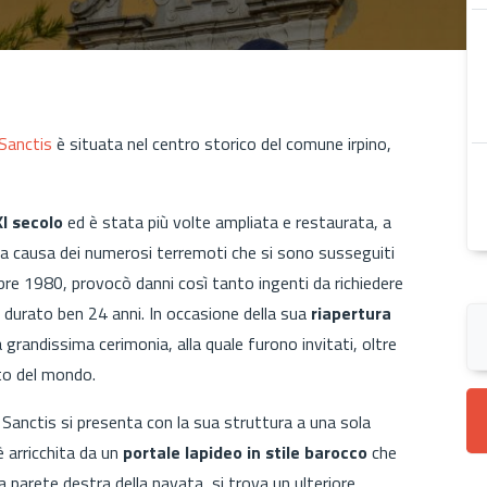
Sanctis
è situata nel centro storico del comune irpino,
XI secolo
ed è stata più volte ampliata e restaurata, a
 a causa dei numerosi terremoti che si sono susseguiti
mbre 1980, provocò danni così tanto ingenti da richiedere
 durato ben 24 anni. In occasione della sua
riapertura
grandissima cerimonia, alla quale furono invitati, oltre
esto del mondo.
 Sanctis si presenta con la sua struttura a una sola
è arricchita da un
portale lapideo in stile barocco
che
lla parete destra della navata, si trova un ulteriore