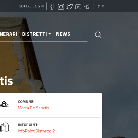
SOCIAL LOGIN
IT
INERARI
DISTRETTI
NEWS
tis
COMUNE:
Morra De Sanctis
INFOPOINT:
InfoPoint Distretto 21