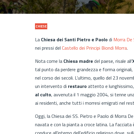
CHIESE
La
Chiesa dei Santi Pietro e Paolo
di
Morra De 
nei pressi del
Castello dei Principi Biondi Morra
.
Nota come la
Chiesa madre
del paese, risale all'
tal punto da perdere grandezza e forma originali,
nel corso dei secoli. L’ultimo, quello del 23 nove
un intervento di
restauro
attento e lunghissimo,
al culto
, avvenuta il 1 maggio 2004, si tenne una 
ai residenti, anche tutti i morresi emigrati nel r
Oggi, la Chiesa dei SS. Pietro e Paolo di Morra De
navata e con la pianta a croce latina. La facciata 
conduce all'interno dell'edificio religioso dove, su