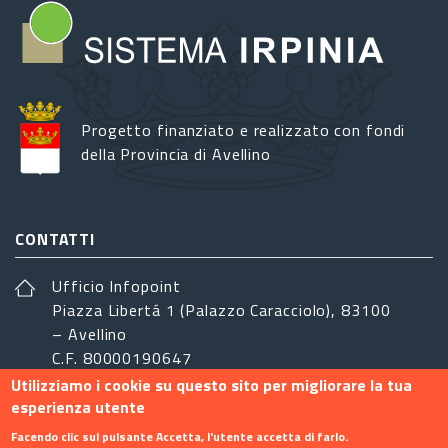
Progetto finanziato e realizzato con fondi
della Provincia di Avellino
CONTATTI
Ufficio Infopoint
Piazza Libertá 1 (Palazzo Caracciolo), 83100
– Avellino
C.F. 80000190647
Utilizziamo i cookie su questo sito per migliorare la tua
sistemairpinia@provincia.avellino.it
esperienza utente
SEGUICI
Facendo clic sul pulsante Accetta, l'utente accetta di farlo.