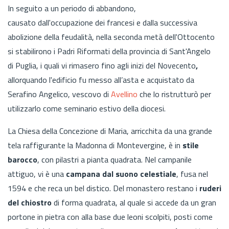
In seguito a un periodo di abbandono,
causato dall'occupazione dei francesi e dalla successiva
abolizione della feudalità, nella seconda metà dell'Ottocento
si stabilirono i Padri Riformati della provincia di Sant'Angelo
di Puglia, i quali vi rimasero fino agli inizi del Novecento
,
allorquando l'edificio fu messo all’asta e acquistato da
Serafino Angelico, vescovo di
Avellino
che lo ristrutturò per
utilizzarlo come seminario estivo della diocesi.
La Chiesa della Concezione di Maria, arricchita da una grande
tela raffigurante la Madonna di Montevergine, è in
stile
barocco
, con pilastri a pianta quadrata. Nel campanile
attiguo, vi è una
campana dal suono celestiale
, fusa nel
1594 e che reca un bel distico. Del monastero restano i
ruderi
del chiostro
di forma quadrata, al quale si accede da un gran
portone in pietra con alla base due leoni scolpiti, posti come