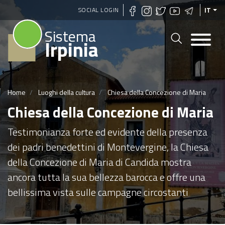
Salta
SOCIAL LOGIN
IT
al
Sistema
contenuto
Irpinia
principale
Home
Luoghi della cultura
Chiesa della Concezione di Maria
Chiesa della Concezione di Maria
Testimonianza forte ed evidente della presenza
dei padri benedettini di Montevergine, la Chiesa
della Concezione di Maria di Candida mostra
ancora tutta la sua bellezza barocca e offre una
bellissima vista sulle campagne circostanti