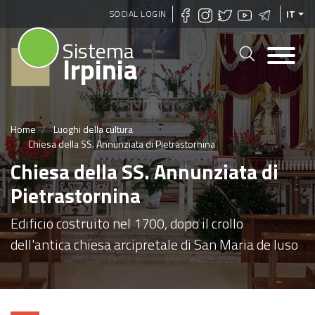
Salta
SOCIAL LOGIN
IT
al
Sistema
contenuto
Irpinia
principale
Home
Luoghi della cultura
Chiesa della SS. Annunziata di Pietrastornina
Chiesa della SS. Annunziata di
Pietrastornina
Edificio costruito nel 1700, dopo il crollo
dell'antica chiesa arcipretale di San Maria de Iuso