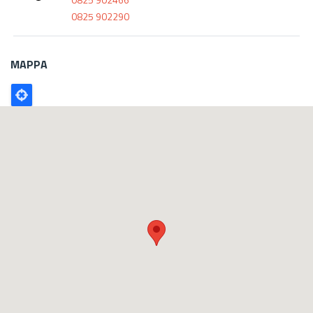
0825 902290
MAPPA
Poligono
GEO