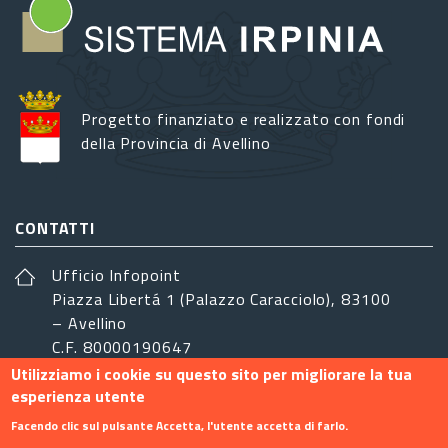
Progetto finanziato e realizzato con fondi
della Provincia di Avellino
CONTATTI
Ufficio Infopoint
Piazza Libertá 1 (Palazzo Caracciolo), 83100
– Avellino
C.F. 80000190647
Utilizziamo i cookie su questo sito per migliorare la tua
sistemairpinia@provincia.avellino.it
esperienza utente
SEGUICI
Facendo clic sul pulsante Accetta, l'utente accetta di farlo.