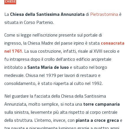
CHIESE
La
Chiesa della Santissima Annunziata
di
Pietrastornina
è
situata in Corso Partenio.
Come si legge nell'iscrizione presente sul portale di
ingresso, la Chiesa Madre del paese irpino è stata
consacrata
nel 1761
. La sua costruzione, infatti, risale al XVIII secolo e
fu intrapresa dopo il crollo dell'antico edificio arcipretale
intitolato a
Santa Maria de Iuso
e situato nel borgo
medievale. Chiusa nel 1979 per lavori di restauro e
consolidamento, è stato riaperta al culto nel 1992.
Nel guardare la facciata della Chiesa della Santissima
Annunziata, molto semplice, si nota una
torre campanaria
sulla sinistra, lievemente più alta rispetto al corpo centrale
della struttura. L'interno, invece, con
pianta a croce greca
e
tre navate e piacevolmente luminoso grazie a quattro ampi