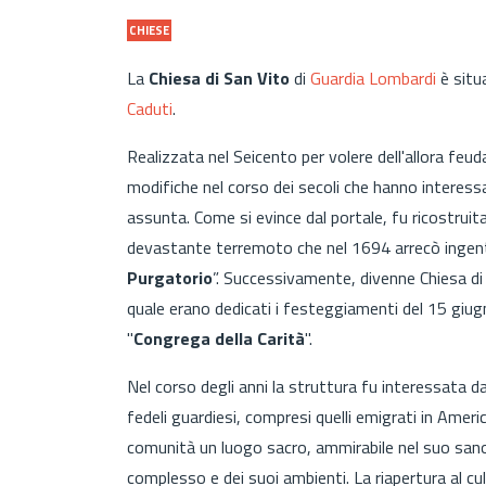
CHIESE
La
Chiesa di San Vito
di
Guardia Lombardi
è situa
Caduti
.
Realizzata nel Seicento per volere dell'allora feu
modifiche nel corso dei secoli che hanno interess
assunta. Come si evince dal portale, fu ricostruita
devastante terremoto che nel 1694 arrecò ingenti 
Purgatorio
”. Successivamente, divenne
Chiesa di
quale erano dedicati i festeggiamenti del 15 giug
"
Congrega della Carità
".
Nel corso degli anni la struttura fu interessata d
fedeli guardiesi, compresi quelli emigrati in America
comunità un luogo sacro, ammirabile nel suo san
complesso e dei suoi ambienti. La riapertura al cul