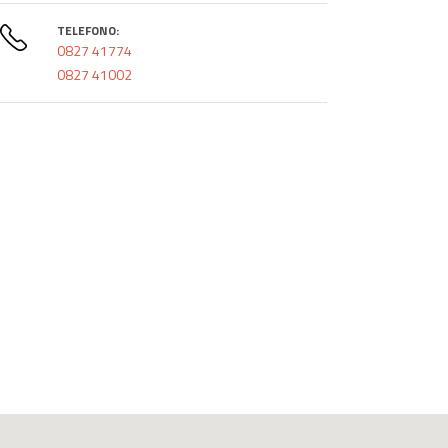
TELEFONO:
0827 41774
0827 41002