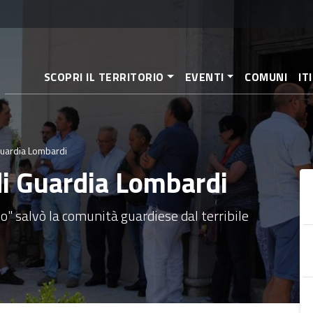
Salta
al
contenuto
principale
SCOPRI IL TERRITORIO
EVENTI
COMUNI
IT
Guardia Lombardi
di Guardia Lombardi
lo" salvò la comunità guardiese dal terribile