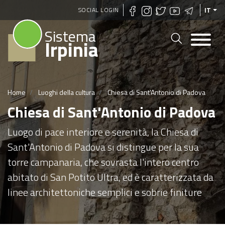
Salta
SOCIAL LOGIN
IT
al
Sistema
contenuto
Irpinia
principale
Home
Luoghi della cultura
Chiesa di Sant'Antonio di Padova
Chiesa di Sant'Antonio di Padova
Luogo di pace interiore e serenità, la Chiesa di
Sant'Antonio di Padova si distingue per la sua
torre campanaria, che sovrasta l'intero centro
abitato di San Potito Ultra, ed è caratterizzata da
linee architettoniche semplici e sobrie finiture