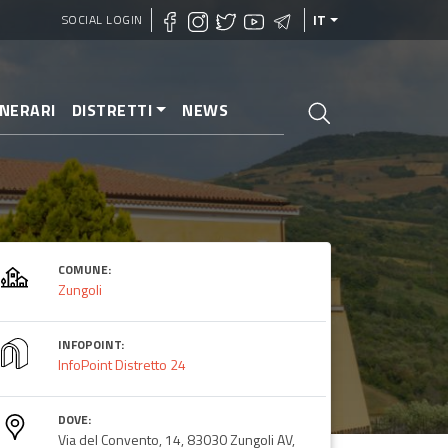
SOCIAL LOGIN
IT
INERARI
DISTRETTI
NEWS
COMUNE:
Zungoli
INFOPOINT:
InfoPoint Distretto 24
DOVE:
Via del Convento, 14, 83030 Zungoli AV,