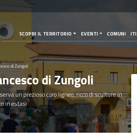
Salta
al
contenuto
principale
SCOPRI IL TERRITORIO
EVENTI
COMUNI
IT
esco di Zungoli
ancesco di Zungoli
erva un prezioso coro ligneo, ricco di sculture in
o in estasi