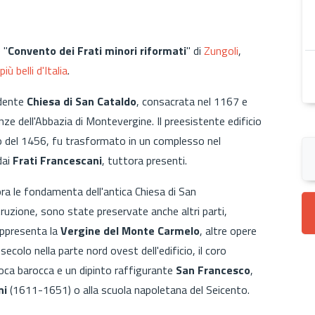
 "
Convento dei Frati minori riformati
"
di
Zungoli
,
più belli d'Italia
.
edente
Chiesa di San Cataldo
, consacrata nel 1167 e
nze dell'Abbazia di Montevergine. Il preesistente edificio
 del 1456, fu trasformato in un complesso nel
dai
Frati Francescani
, tuttora presenti.
ra le fondamenta dell'antica Chiesa di San
struzione, sono state preservate anche altri parti,
appresenta la
Vergine del Monte Carmelo
, altre opere
secolo nella parte nord ovest dell'edificio, il coro
poca barocca e un dipinto raffigurante
San Francesco
,
ni
(1611-1651) o alla scuola napoletana del Seicento.