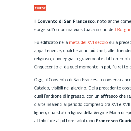
CHIESE
Il
Convento di San Francesco
, noto anche come
sorge sull'omonima via situata in uno de
I Borghi 
Fu edificato nella
metà del XVI secolo
sulla prec
appartenente, qualche anno più tardi, alle dipende
religioso, danneggiato gravemente dal terremoto
Cinquecento e, da quel momento in poi, fu retto 
Oggi, il Convento di San Francesco conserva anco
Cataldo, visibili nel giardino. Della precedente co
quali l'androne di ingresso, con un affresco che r
d'arte risalenti al periodo compreso tra XVI e XVII 
ligneo, una statua lignea della Vergine Maria di e
attribuibile al pittore solofrano
Francesco Guari